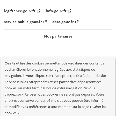
legifrance.gouv.fr
info.gouv.fr
service-public.gouv.fr
data.gouv.fr
Nos partenaires
Ce site utilise des cookies permettant de visualiser des contenus
et d'améliorer le fonctionnement grâce aux statistiques de
navigation. Si vous cliquez sur « Accepter », la Dila (éditeur du site
Service Public Entreprendre) et ses partenaires déposeront ces
Plan du site
Accessibilité : totalement conforme
Accessibilité des
cookies sur votre terminal lors de votre navigation. Si vous
services en ligne
Mentions légales
Données personnelles et sécurité
cliquez sur « Refuser », ces cookies ne seront pas déposés. Votre
choix est conservé pendant 6 mois et vous pouvez être informé
Conditions générales d'utilisation
Gestion des cookies
et modifier vos préférences à tout moment sur la page « Gérer les
Paramètres d'affichage
cookies ».