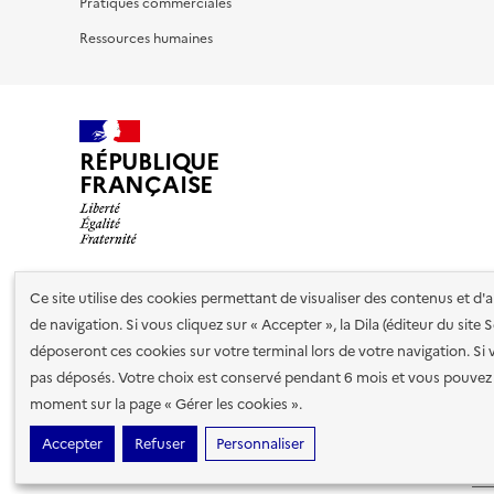
Pratiques commerciales
Ressources humaines
RÉPUBLIQUE
FRANÇAISE
Ce site utilise des cookies permettant de visualiser des contenus et d
Nos partenaires
de navigation. Si vous cliquez sur « Accepter », la Dila (éditeur du site
déposeront ces cookies sur votre terminal lors de votre navigation. Si 
pas déposés. Votre choix est conservé pendant 6 mois et vous pouvez 
Plan du site
Accessibilité : totalement conforme
Accessibi
moment sur la page « Gérer les cookies ».
cookies
Paramètres d'affichage
Accepter
Refuser
Personnaliser
Sauf mention contraire, tous les contenus de ce site sont sous
lic