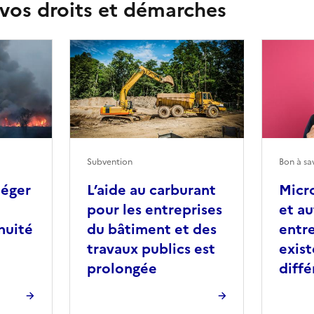
 vos droits et démarches
Subvention
Bon à sa
téger
L’aide au carburant
Micr
pour les entreprises
et au
nuité
du bâtiment et des
entr
travaux publics est
exist
prolongée
diffé