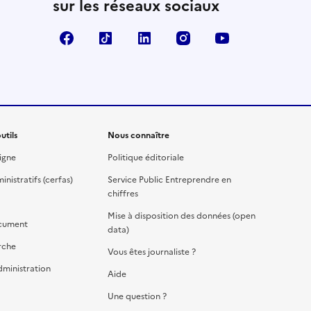
sur les réseaux sociaux
Facebook
TikTok
Linkedin
Instagram
YouTube
utils
Nous connaître
igne
Politique éditoriale
nistratifs (cerfas)
Service Public Entreprendre en
chiffres
Mise à disposition des données (open
cument
data)
rche
Vous êtes journaliste ?
dministration
Aide
Une question ?