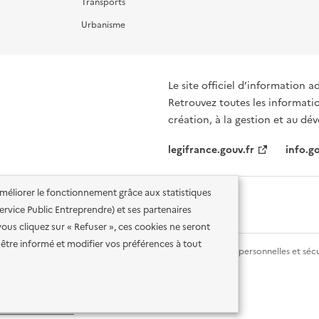
Transports
Urbanisme
Le site officiel d’information a
Retrouvez toutes les informati
création, à la gestion et au d
legifrance.gouv.fr
info.go
'améliorer le fonctionnement grâce aux statistiques
 Service Public Entreprendre) et ses partenaires
vous cliquez sur « Refuser », ces cookies ne seront
être informé et modifier vos préférences à tout
lité des services en ligne
Mentions légales
Données personnelles et sécu
ence etalab-2.0