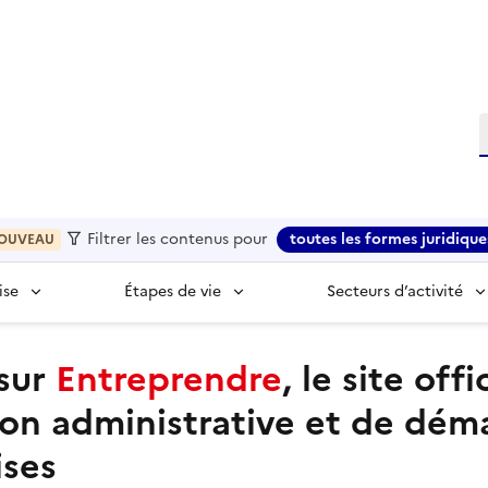
R
Filtrer les contenus pour
toutes les formes juridique
OUVEAU
ise
Étapes de vie
Secteurs d’activité
sur
Entreprendre
, le site offi
ion administrative et de dém
ises