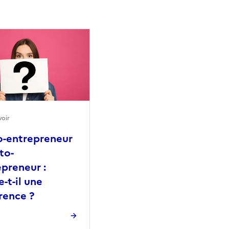
voir
o-entrepreneur
to-
epreneur :
e-t-il une
rence ?