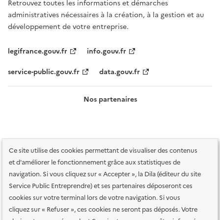
Retrouvez toutes les informations et démarches
administratives nécessaires à la création, à la gestion et au
développement de votre entreprise.
legifrance.gouv.fr
info.gouv.fr
service-public.gouv.fr
data.gouv.fr
Nos partenaires
Ce site utilise des cookies permettant de visualiser des contenus
et d'améliorer le fonctionnement grâce aux statistiques de
navigation. Si vous cliquez sur « Accepter », la Dila (éditeur du site
Service Public Entreprendre) et ses partenaires déposeront ces
Plan du site
Accessibilité : totalement conforme
Accessibilité des
cookies sur votre terminal lors de votre navigation. Si vous
services en ligne
Mentions légales
Données personnelles et sécurité
cliquez sur « Refuser », ces cookies ne seront pas déposés. Votre