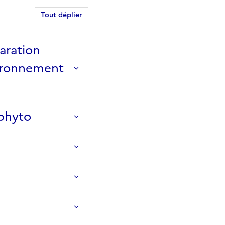
Tout déplier
aration
nvironnement
iphyto