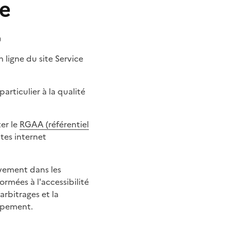
ne
)
n ligne du site Service
articulier à la qualité
er le
RGAA (référentiel
ites internet
tivement dans les
rmées à l'accessibilité
rbitrages et la
oppement.