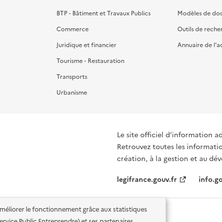
BTP - Bâtiment et Travaux Publics
Modèles de do
Commerce
Outils de reche
Juridique et financier
Annuaire de l'a
Tourisme - Restauration
Transports
Urbanisme
Le site officiel d’information a
Retrouvez toutes les informati
création, à la gestion et au d
legifrance.gouv.fr
info.go
'améliorer le fonctionnement grâce aux statistiques
 Service Public Entreprendre) et ses partenaires