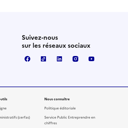
Suivez-nous
sur les réseaux sociaux
Facebook
TikTok
Linkedin
Instagram
YouTube
utils
Nous connaître
igne
Politique éditoriale
nistratifs (cerfas)
Service Public Entreprendre en
chiffres