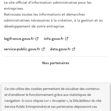
Le site officiel d’information administrative pour les
entreprises.
Retrouvez toutes les informations et démarches
administratives nécessaires à la création, à la gestion et au
développement de votre entreprise.
legifrance.gouv.fr
info.gouv.fr
service-public.gouv.fr
data.gouv.fr
Nos partenaires
Ce site utilise des cookies permettant de visualiser des contenus
et d'améliorer le fonctionnement grâce aux statistiques de
navigation. Si vous cliquez sur « Accepter », la Dila (éditeur du site
Service Public Entreprendre) et ses partenaires déposeront ces
Plan du site
Accessibilité : totalement conforme
Accessibilité des