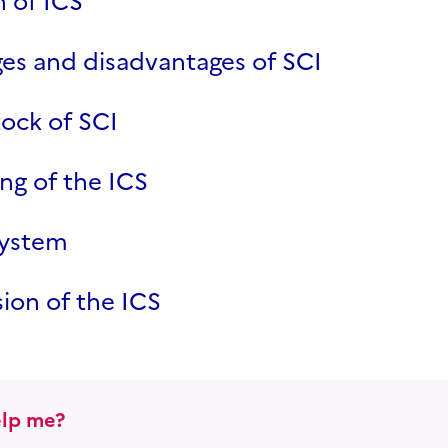
n of ICS
es and disadvantages of SCI
tock of SCI
ng of the ICS
System
ion of the ICS
lp me?