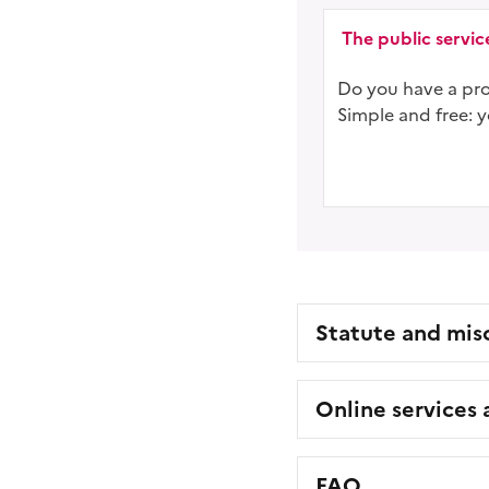
The public serv
Do you have a proj
Simple and free: 
Statute and mis
Online services
FAQ