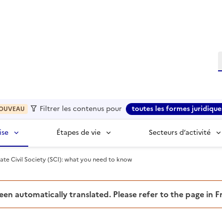
R
Filtrer les contenus pour
toutes les formes juridique
OUVEAU
ise
Étapes de vie
Secteurs d’activité
tate Civil Society (SCI): what you need to know
been automatically translated. Please refer to the page in 