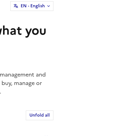
EN
- English
 what you
the management and
to buy, manage or
.
Unfold all