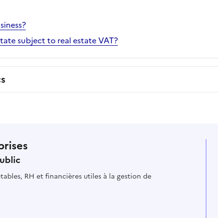
siness?
estate subject to real estate VAT?
cs
prises
ublic
ables, RH et financières utiles à la gestion de