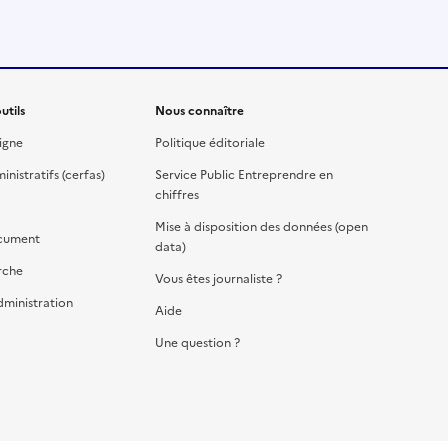
utils
Nous connaître
igne
Politique éditoriale
nistratifs (cerfas)
Service Public Entreprendre en
chiffres
Mise à disposition des données (open
cument
data)
rche
Vous êtes journaliste ?
dministration
Aide
Une question ?