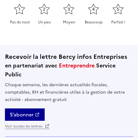
1
2
3
4
5
Pas du tout
Un peu
Moyen
Beaucoup
Parfait !
Cette page ne pas m'a pas du tout été utile
Cette page m'a été un peu utile
Cette page m'a été moyennement 
Cette page m'a été très 
Cette page m'
Recevoir la lettre Bercy infos Entreprises
en partenariat avec
Entreprendre
Service
Public
Chaque semaine, les dernières actualités fiscales,
comptables, RH et financières utiles à la gestion de votre
activité - abonnement gratuit
S’abonner
Voir toutes les lettres