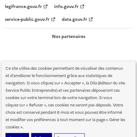
legifrance.gouv.fr
info.gouv.fr
service-public.gouv.fr
data.gouv.fr
Nos partenaires
Ce site utilise des cookies permettant de visualiser des contenus
et d'améliorer le fonctionnement grâce aux statistiques de
navigation. Si vous cliquez sur « Accepter », la Dila (éditeur du site
Service Public Entreprendre) et ses partenaires déposeront ces
Plan du site
Accessibilité : totalement conforme
Accessibilité des
cookies sur votre terminal lors de votre navigation. Si vous
services en ligne
Mentions légales
Données personnelles et sécurité
cliquez sur « Refuser », ces cookies ne seront pas déposés. Votre
choix est conservé pendant 6 mois et vous pouvez être informé
Conditions générales d'utilisation
Gestion des cookies
et modifier vos préférences à tout moment sur la page « Gérer les
Paramètres d'affichage
cookies ».
Sauf mention contraire, tous les contenus de ce site sont sous
licence