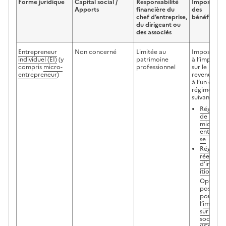
Forme juridique
Capital social /
Responsabilité
Imposition
Apports
financière du
des
chef d’entreprise,
bénéfices
du dirigeant ou
des associés
Entrepreneur
Non concerné
Limitée au
Imposition
individuel (EI)
(y
patrimoine
à l’impôt
compris
micro-
professionnel
sur le
entrepreneur
)
revenu (IR)
à l’un des
régimes
suivants :
Régime
de la
micro-
entrepri
se
Régime
réel
d’impos
ition
Option
possible
pour
l’
impôt
sur les
sociétés