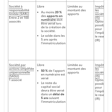
Société à
Libre
Limitée au
Impôt sur
responsabilité
montant des
les
Au moins
20 %
limitée (SARL)
apports
sociétés
des
apports en
Entre 2 et 100
(IS)
numéraire
doit
associés
Option
être versé lors
possible
de la création de
pour
la société.
l’impôt sur
Le solde dans les
le revenu
5 ans après
(IR)
l’immatriculation
Société par
Libre
Limitée au
Impôt sur
actions simplifiée
montant des
les
50 %
de l’apport
unipersonnelle
apports
sociétés
en numéraire est
(SASU)
(IS)
versé
1 associé
Option
Le reste du
possible
capital social
pour
devra être versé
l'impôt sur
dans un
délai de
le revenu
5 ans
suivant
(IR)
l’immatriculation