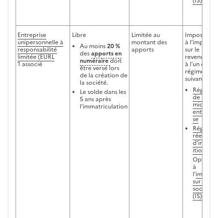
(IS)
Entreprise
Libre
Limitée au
Imposition
unipersonnelle à
montant des
à l’impôt
Au moins
20 %
responsabilité
apports
sur le
des
apports en
limitée (EURL
revenu (IR)
numéraire
doit
1 associé
à l’un des
être versé lors
régimes
de la création de
suivants :
la société.
Régime
Le solde dans les
de la
5 ans après
micro-
l’immatriculation
entrepri
se
Régime
réel
d’impos
ition
Option
à
l’
impôt
sur les
sociétés
(IS)