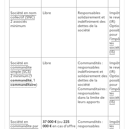
Société en nom
Libre
Responsables
Impôt sur
collectif (SNC)
solidairement et
le revenu
2 associés
indéfiniment des
(IR)
minimum
dettes de la
Option
société
possible
pour
l’
impôt sur
les
sociétés
(IS)
Société en
Libre
Commandités :
Impôt sur
commandite
responsables
le revenu
simple (SCS)
indéfiniment et
(IR)
2 minimum (1
solidairement des
Option
commandité
, 1
dettes de la
possible
commanditaire
)
société
pour
Commanditaires :
l’
impôt sur
responsables
les
dans la limite de
sociétés
leurs apports
(IS)
Société en
37 000 €
(ou
225
Commandités :
Impôt sur
commandite par
000 €
en cas d'offre
responsables
les