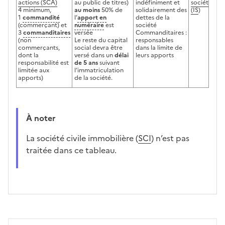
actions (SCA)
au public de titres)
indéfiniment et
sociétés
4 minimum,
au moins
50% de
solidairement des
(IS
)
1
commandité
l’
apport en
dettes de la
(commerçant) et
numéraire
est
société
3
commanditaires
versée
Commanditaires :
(non
Le reste du capital
responsables
commerçants,
social devra être
dans la limite de
dont la
versé dans un
délai
leurs apports
responsabilité est
de 5 ans
suivant
limitée aux
l’immatriculation
apports)
de la société.
À noter
La société civile immobilière (
SCI
) n’est pas
traitée dans ce tableau.