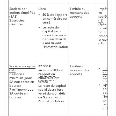
Société par
Libre
Limitée au
Impôt sur
actions simplifiée
montant des
les
50 %
de l’apport
(SAS)
apports
sociétés
en numéraire est
2 associés
(IS)
versé
minimum
Option
Le reste du
possible
capital social
pour
devra être versé
l'impôt sur
dans un
délai de
le revenu
5 ans
suivant
(IR)
l’immatriculation
Société anonyme
37 000 €
Limitée au
Impôt
(SA)
au moins
50% de
montant des
sur les
2 associés
l’
apport en
apports
sociétés
minimum (pour
numéraire
est
(IS)
SA non cotée en
versée
Option
bourse)
Le reste du capital
possible
7 minimum (pour
social devra être
pour
SA cotée en
versé dans un
délai
l'impôt
bourse)
de 5 ans
suivant
sur le
l’immatriculation
revenu
(IR)