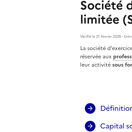
Société d
limitée (
Vérifié le 21 février 2026 - En
La société d'exercic
réservée aux
profess
leur activité
sous fo
Définitio
Capital s