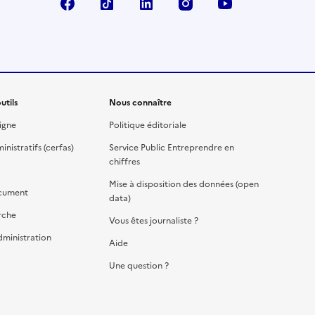
Facebook
TikTok
Linkedin
Instagram
YouTube
utils
Nous connaître
igne
Politique éditoriale
nistratifs (cerfas)
Service Public Entreprendre en
chiffres
Mise à disposition des données (open
cument
data)
rche
Vous êtes journaliste ?
dministration
Aide
Une question ?