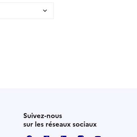
 utile
utile
 été parfaitement utile
Suivez-nous
sur les réseaux sociaux