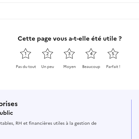
Cette page vous a-t-elle été utile ?
1
2
3
4
5
Pas du tout
Un peu
Moyen
Beaucoup
Parfait !
Cette page ne pas m'a pas du tout été utile
Cette page m'a été un peu utile
Cette page m'a été moyennement
Cette page m'a été très 
Cette page m'a
prises
ublic
ables, RH et financières utiles à la gestion de