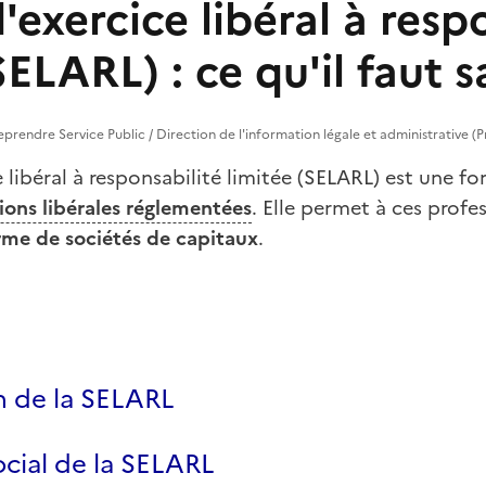
'exercice libéral à resp
SELARL) : ce qu'il faut s
treprendre Service Public / Direction de l'information légale et administrative (
e libéral à responsabilité limitée (SELARL) est une f
ions libérales réglementées
. Elle permet à ces profe
rme de sociétés de capitaux
.
n de la SELARL
ocial de la SELARL