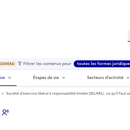
R
Filtrer les contenus pour
toutes les formes juridique
OUVEAU
ise
Étapes de vie
Secteurs d’activité
Société d'exercice libéral à responsabilité limitée (SELARL) : ce qu'il faut s
s