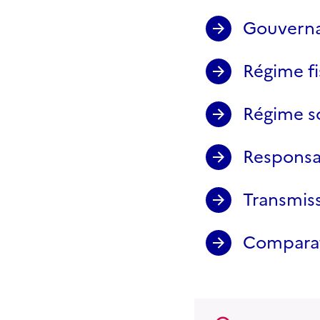
Gouverna
Régime fi
Régime s
Responsab
Transmis
Comparat