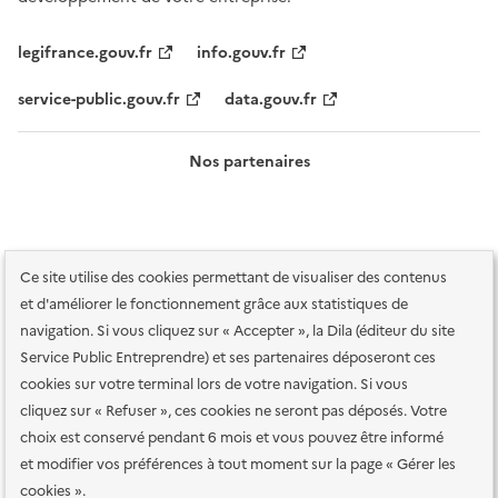
legifrance.gouv.fr
info.gouv.fr
service-public.gouv.fr
data.gouv.fr
Nos partenaires
Ce site utilise des cookies permettant de visualiser des contenus
et d'améliorer le fonctionnement grâce aux statistiques de
navigation. Si vous cliquez sur « Accepter », la Dila (éditeur du site
Service Public Entreprendre) et ses partenaires déposeront ces
Plan du site
Accessibilité : totalement conforme
Accessibilité des
cookies sur votre terminal lors de votre navigation. Si vous
services en ligne
Mentions légales
Données personnelles et sécurité
cliquez sur « Refuser », ces cookies ne seront pas déposés. Votre
choix est conservé pendant 6 mois et vous pouvez être informé
Conditions générales d'utilisation
Gestion des cookies
et modifier vos préférences à tout moment sur la page « Gérer les
Paramètres d'affichage
cookies ».