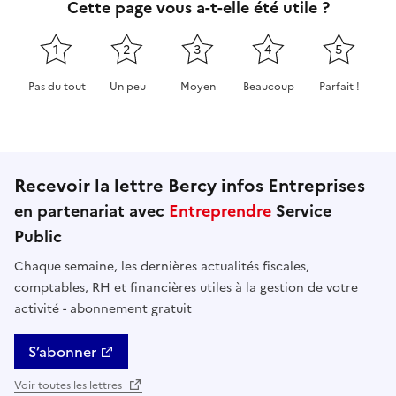
Cette page vous a-t-elle été utile ?
1
2
3
4
5
Pas du tout
Un peu
Moyen
Beaucoup
Parfait !
Cette page ne pas m'a pas du tout été utile
Cette page m'a été un peu utile
Cette page m'a été moyennement 
Cette page m'a été très 
Cette page m'
Recevoir la lettre Bercy infos Entreprises
en partenariat avec
Entreprendre
Service
Public
Chaque semaine, les dernières actualités fiscales,
comptables, RH et financières utiles à la gestion de votre
activité - abonnement gratuit
S’abonner
Voir toutes les lettres