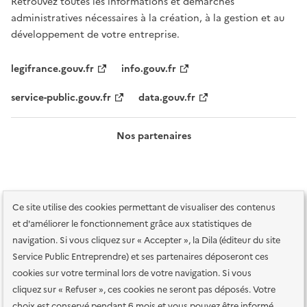
Retrouvez toutes les informations et démarches
administratives nécessaires à la création, à la gestion et au
développement de votre entreprise.
legifrance.gouv.fr
info.gouv.fr
service-public.gouv.fr
data.gouv.fr
Nos partenaires
Ce site utilise des cookies permettant de visualiser des contenus
et d'améliorer le fonctionnement grâce aux statistiques de
navigation. Si vous cliquez sur « Accepter », la Dila (éditeur du site
Service Public Entreprendre) et ses partenaires déposeront ces
Plan du site
Accessibilité : totalement conforme
Accessibilité des
cookies sur votre terminal lors de votre navigation. Si vous
services en ligne
Mentions légales
Données personnelles et sécurité
cliquez sur « Refuser », ces cookies ne seront pas déposés. Votre
choix est conservé pendant 6 mois et vous pouvez être informé