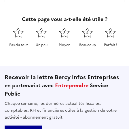
Cette page vous a-t-elle été utile ?
1
2
3
4
5
Pas du tout
Un peu
Moyen
Beaucoup
Parfait !
Cette page ne pas m'a pas du tout été utile
Cette page m'a été un peu utile
Cette page m'a été moyennement 
Cette page m'a été très 
Cette page m'
Recevoir la lettre Bercy infos Entreprises
en partenariat avec
Entreprendre
Service
Public
Chaque semaine, les dernières actualités fiscales,
comptables, RH et financières utiles à la gestion de votre
activité - abonnement gratuit