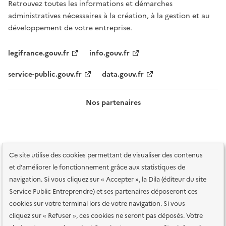
Retrouvez toutes les informations et démarches
administratives nécessaires à la création, à la gestion et au
développement de votre entreprise.
legifrance.gouv.fr
info.gouv.fr
service-public.gouv.fr
data.gouv.fr
Nos partenaires
Ce site utilise des cookies permettant de visualiser des contenus
et d'améliorer le fonctionnement grâce aux statistiques de
navigation. Si vous cliquez sur « Accepter », la Dila (éditeur du site
Service Public Entreprendre) et ses partenaires déposeront ces
Plan du site
Accessibilité : totalement conforme
Accessibilité des
cookies sur votre terminal lors de votre navigation. Si vous
services en ligne
Mentions légales
Données personnelles et sécurité
cliquez sur « Refuser », ces cookies ne seront pas déposés. Votre