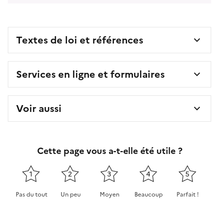
Textes de loi et références
Services en ligne et formulaires
Voir aussi
Cette page vous a-t-elle été utile ?
1
2
3
4
5
Pas du tout
Un peu
Moyen
Beaucoup
Parfait !
Cette page ne pas m'a pas du tout été utile
Cette page m'a été un peu utile
Cette page m'a été moyennement 
Cette page m'a été très 
Cette page m'