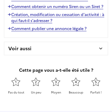
Comment obtenir un numéro Siren ou un Siret ?
Création, modification ou cessation d'activité : à
qui faut-il s'adresser ?
Comment publier une annonce légale ?
Voir aussi
Cette page vous a-t-elle été utile ?
1
2
3
4
5
Pas du tout
Un peu
Moyen
Beaucoup
Parfait !
Cette page ne pas m'a pas du tout été utile
Cette page m'a été un peu utile
Cette page m'a été moyennement 
Cette page m'a été très 
Cette page m'