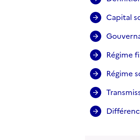
Capital s
Gouverna
Régime fi
Régime so
Transmiss
Différenc