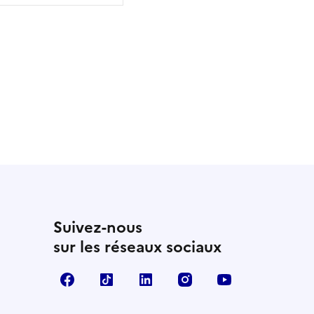
 utile
utile
 été parfaitement utile
Suivez-nous
sur les réseaux sociaux
Facebook
TikTok
Linkedin
Instagram
YouTube