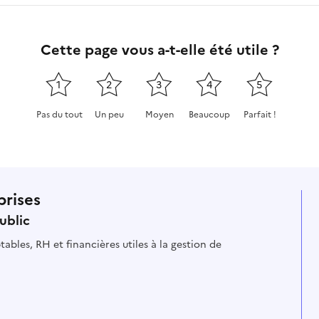
Cette page vous a-t-elle été utile ?
1
2
3
4
5
Pas du tout
Un peu
Moyen
Beaucoup
Parfait !
Cette page ne pas m'a pas du tout été utile
Cette page m'a été un peu utile
Cette page m'a été moyennement
Cette page m'a été très 
Cette page m'a
prises
ublic
ables, RH et financières utiles à la gestion de