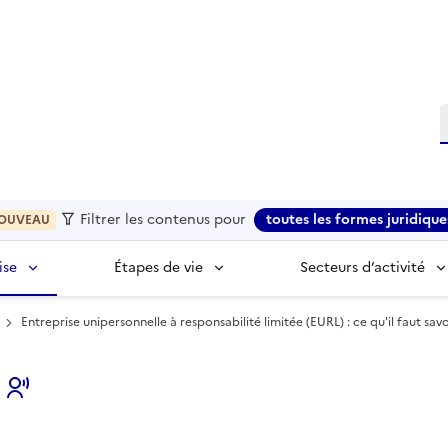
R
Filtrer les contenus pour
toutes les formes juridique
OUVEAU
ise
Étapes de vie
Secteurs d’activité
Entreprise unipersonnelle à responsabilité limitée (EURL) : ce qu'il faut savo
s