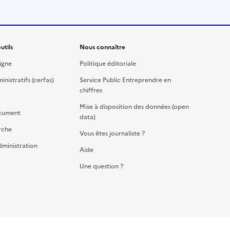
utils
Nous connaître
igne
Politique éditoriale
nistratifs (cerfas)
Service Public Entreprendre en
chiffres
Mise à disposition des données (open
cument
data)
rche
Vous êtes journaliste ?
dministration
Aide
Une question ?