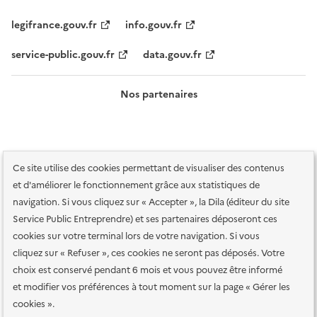
legifrance.gouv.fr
info.gouv.fr
service-public.gouv.fr
data.gouv.fr
Nos partenaires
Ce site utilise des cookies permettant de visualiser des contenus
et d'améliorer le fonctionnement grâce aux statistiques de
navigation. Si vous cliquez sur « Accepter », la Dila (éditeur du site
Service Public Entreprendre) et ses partenaires déposeront ces
Plan du site
Accessibilité : totalement conforme
Accessibilité des
cookies sur votre terminal lors de votre navigation. Si vous
services en ligne
Mentions légales
Données personnelles et sécurité
cliquez sur « Refuser », ces cookies ne seront pas déposés. Votre
choix est conservé pendant 6 mois et vous pouvez être informé
Conditions générales d'utilisation
Gestion des cookies
et modifier vos préférences à tout moment sur la page « Gérer les
Paramètres d'affichage
cookies ».