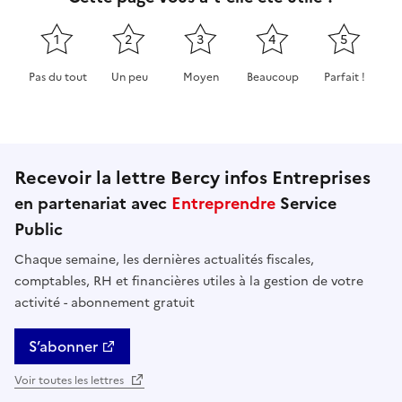
1
2
3
4
5
Pas du tout
Un peu
Moyen
Beaucoup
Parfait !
Cette page ne pas m'a pas du tout été utile
Cette page m'a été un peu utile
Cette page m'a été moyennement 
Cette page m'a été très 
Cette page m'
Recevoir la lettre Bercy infos Entreprises
en partenariat avec
Entreprendre
Service
Public
Chaque semaine, les dernières actualités fiscales,
comptables, RH et financières utiles à la gestion de votre
activité - abonnement gratuit
S’abonner
Voir toutes les lettres