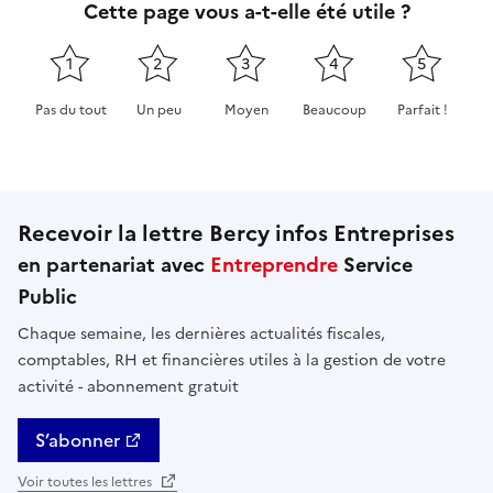
Cette page vous a-t-elle été utile ?
1
2
3
4
5
Pas du tout
Un peu
Moyen
Beaucoup
Parfait !
Cette page ne pas m'a pas du tout été utile
Cette page m'a été un peu utile
Cette page m'a été moyennement 
Cette page m'a été très 
Cette page m'
Recevoir la lettre Bercy infos Entreprises
en partenariat avec
Entreprendre
Service
Public
Chaque semaine, les dernières actualités fiscales,
comptables, RH et financières utiles à la gestion de votre
activité - abonnement gratuit
S’abonner
Voir toutes les lettres