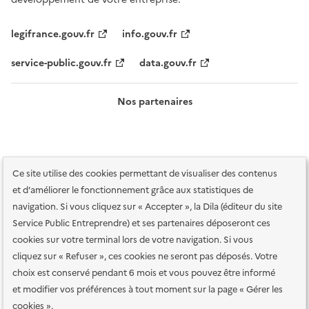
legifrance.gouv.fr
info.gouv.fr
service-public.gouv.fr
data.gouv.fr
Nos partenaires
Ce site utilise des cookies permettant de visualiser des contenus
et d'améliorer le fonctionnement grâce aux statistiques de
navigation. Si vous cliquez sur « Accepter », la Dila (éditeur du site
Service Public Entreprendre) et ses partenaires déposeront ces
Plan du site
Accessibilité : totalement conforme
Accessibilité des
cookies sur votre terminal lors de votre navigation. Si vous
services en ligne
Mentions légales
Données personnelles et sécurité
cliquez sur « Refuser », ces cookies ne seront pas déposés. Votre
choix est conservé pendant 6 mois et vous pouvez être informé
Conditions générales d'utilisation
Gestion des cookies
et modifier vos préférences à tout moment sur la page « Gérer les
Paramètres d'affichage
cookies ».