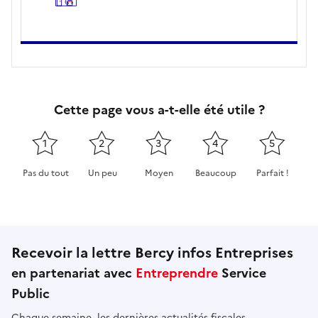
Cette page vous a-t-elle été utile ?
1
2
3
4
5
Pas du tout
Un peu
Moyen
Beaucoup
Parfait !
Cette page ne pas m'a pas du tout été utile
Cette page m'a été un peu utile
Cette page m'a été moyennement 
Cette page m'a été très 
Cette page m'
Recevoir la lettre Bercy infos Entreprises
en partenariat avec
Entreprendre
Service
Public
Chaque semaine, les dernières actualités fiscales,