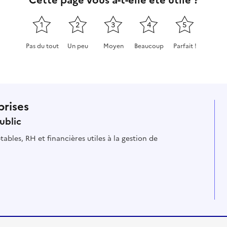
1
2
3
4
5
Pas du tout
Un peu
Moyen
Beaucoup
Parfait !
Cette page ne pas m'a pas du tout été utile
Cette page m'a été un peu utile
Cette page m'a été moyennement
Cette page m'a été très 
Cette page m'a
prises
ublic
ables, RH et financières utiles à la gestion de