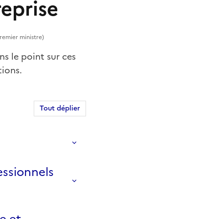
reprise
Premier ministre)
ns le point sur ces
tions.
Tout déplier
essionnels
e et