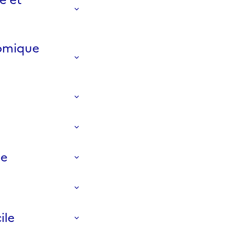
nomique
pe
ile