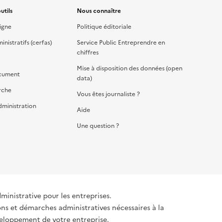
utils
Nous connaître
igne
Politique éditoriale
nistratifs (cerfas)
Service Public Entreprendre en
chiffres
Mise à disposition des données (open
cument
data)
rche
Vous êtes journaliste ?
dministration
Aide
Une question ?
dministrative pour les entreprises.
ons et démarches administratives nécessaires à la
éveloppement de votre entreprise.