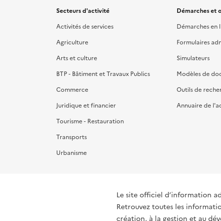
Secteurs d'activité
Démarches et o
Activités de services
Démarches en l
Agriculture
Formulaires admi
Arts et culture
Simulateurs
BTP - Bâtiment et Travaux Publics
Modèles de do
Commerce
Outils de reche
Juridique et financier
Annuaire de l'a
Tourisme - Restauration
Transports
Urbanisme
Le site officiel d’information a
Retrouvez toutes les informati
création, à la gestion et au d