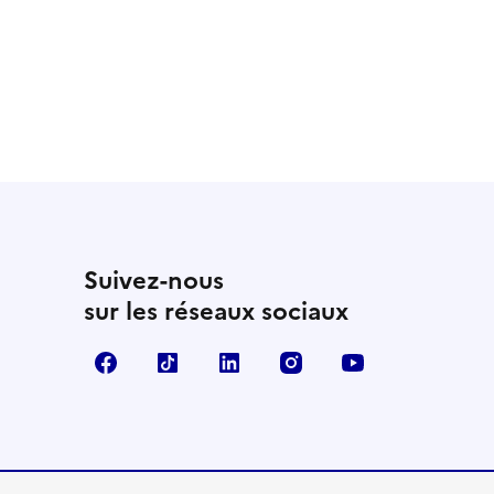
 utile
utile
 été parfaitement utile
Suivez-nous
sur les réseaux sociaux
Facebook
TikTok
Linkedin
Instagram
YouTube