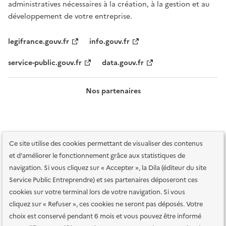
administratives nécessaires à la création, à la gestion et au
développement de votre entreprise.
legifrance.gouv.fr
info.gouv.fr
service-public.gouv.fr
data.gouv.fr
Nos partenaires
Ce site utilise des cookies permettant de visualiser des contenus
et d'améliorer le fonctionnement grâce aux statistiques de
navigation. Si vous cliquez sur « Accepter », la Dila (éditeur du site
Service Public Entreprendre) et ses partenaires déposeront ces
Plan du site
Accessibilité : totalement conforme
Accessibilité des
cookies sur votre terminal lors de votre navigation. Si vous
services en ligne
Mentions légales
Données personnelles et sécurité
cliquez sur « Refuser », ces cookies ne seront pas déposés. Votre
choix est conservé pendant 6 mois et vous pouvez être informé
Conditions générales d'utilisation
Gestion des cookies