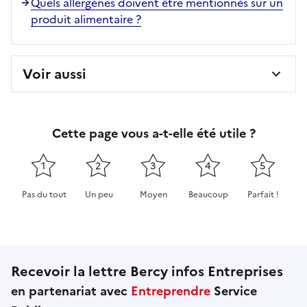
Quels allergènes doivent être mentionnés sur un
produit alimentaire ?
Voir aussi
Cette page vous a-t-elle été utile ?
1
2
3
4
5
Pas du tout
Un peu
Moyen
Beaucoup
Parfait !
Cette page ne pas m'a pas du tout été utile
Cette page m'a été un peu utile
Cette page m'a été moyennement 
Cette page m'a été très 
Cette page m'
Recevoir la lettre Bercy infos Entreprises
en partenariat avec
Entreprendre
Service