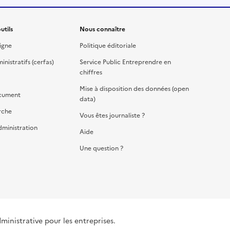
utils
Nous connaître
igne
Politique éditoriale
nistratifs (cerfas)
Service Public Entreprendre en
chiffres
Mise à disposition des données (open
cument
data)
rche
Vous êtes journaliste ?
dministration
Aide
Une question ?
dministrative pour les entreprises.