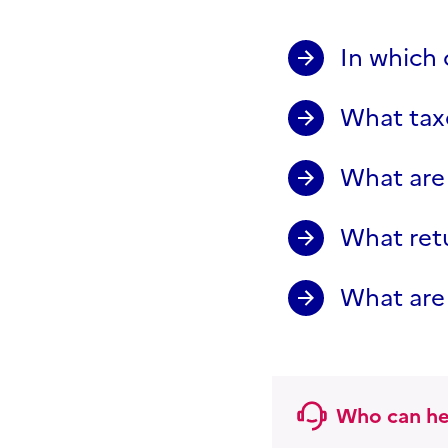
In which 
What taxe
What are 
What retu
What are 
Who can he