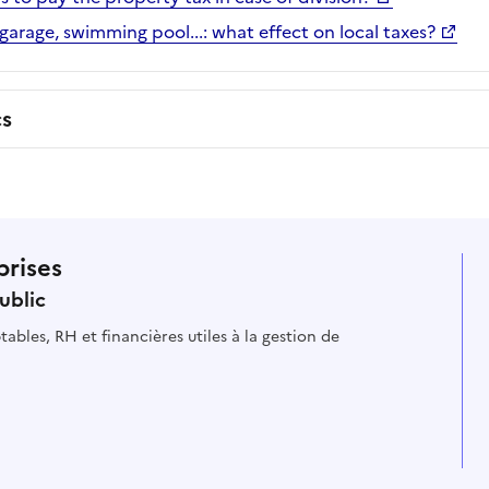
arage, swimming pool...: what effect on local taxes?
cs
prises
ublic
ables, RH et financières utiles à la gestion de