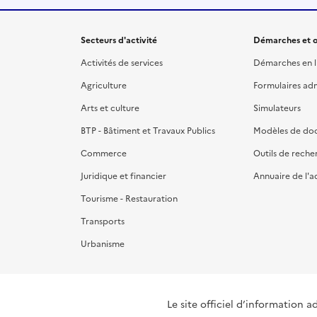
Secteurs d'activité
Démarches et o
Activités de services
Démarches en l
Agriculture
Formulaires admi
Arts et culture
Simulateurs
BTP - Bâtiment et Travaux Publics
Modèles de do
Commerce
Outils de reche
Juridique et financier
Annuaire de l'a
Tourisme - Restauration
Transports
Urbanisme
Le site officiel d’information a