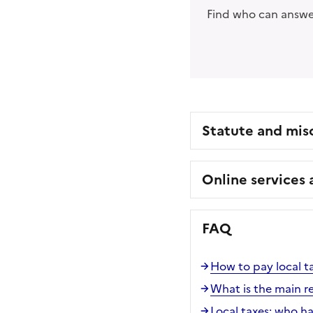
Find who can answer
Statute and mis
Online services
FAQ
How to pay local t
What is the main re
Local taxes: who ha