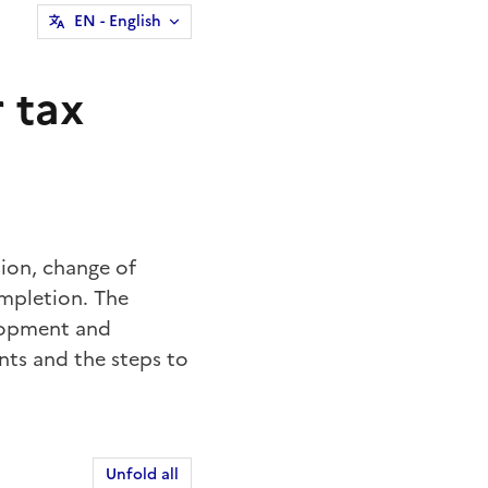
EN
- English
 tax
sion,
change of
ompletion. The
elopment and
nts and the steps to
Unfold all