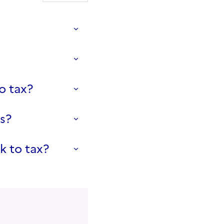
o tax?
es?
k to tax?