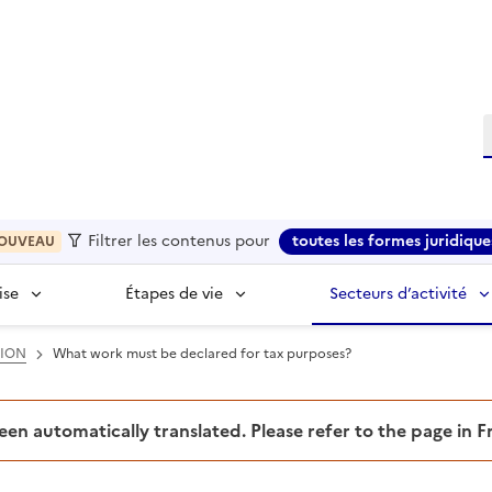
R
Filtrer les contenus pour
toutes les formes juridique
OUVEAU
ise
Étapes de vie
Secteurs d’activité
TION
What work must be declared for tax purposes?
been automatically translated. Please refer to the page in 