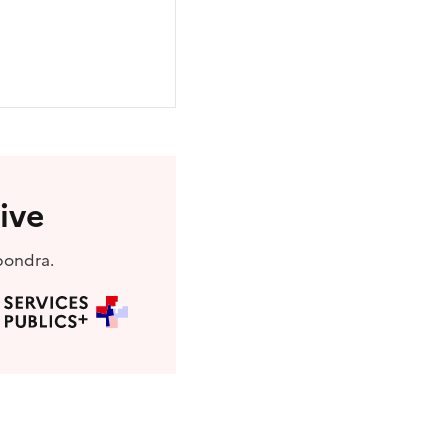
ive
pondra.