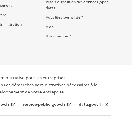
Mise à disposition des données (open
cument
data)
rche
Vous êtes journaliste ?
dministration
Aide
Une question ?
dministrative pour les entreprises.
ons et démarches administratives nécessaires à la
éveloppement de votre entreprise.
uv.fr
service-public.gouv.fr
data.gouv.fr