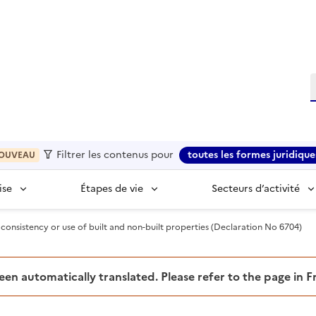
R
Filtrer les contenus pour
toutes les formes juridique
OUVEAU
ise
Étapes de vie
Secteurs d’activité
consistency or use of built and non-built properties (Declaration No 6704)
been automatically translated. Please refer to the page in 