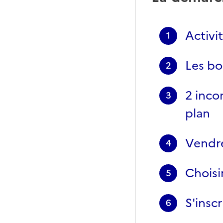
Activi
1
Les bo
2
2 inco
3
plan
Vendre
4
Choisi
5
S'insc
6