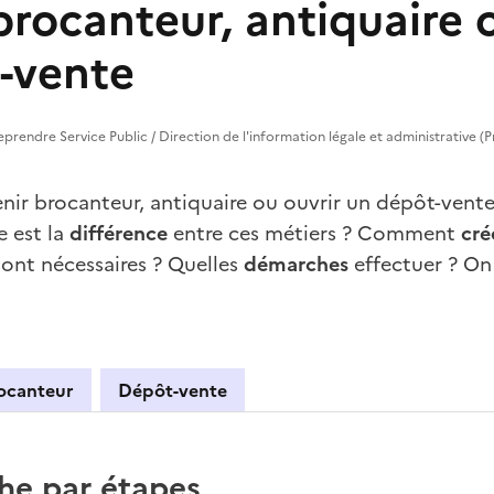
rocanteur, antiquaire 
-vente
treprendre Service Public / Direction de l'information légale et administrative (P
nir brocanteur, antiquaire ou ouvrir un dépôt-vent
e est la
différence
entre ces métiers ? Comment
cré
ont nécessaires ? Quelles
démarches
effectuer ? On
ocanteur
Dépôt-vente
re
he par étapes