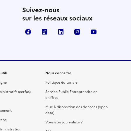
Suivez-nous
sur les réseaux sociaux
Facebook
TikTok
Linkedin
Instagram
YouTube
utils
Nous connaître
igne
Politique éditoriale
nistratifs (cerfas)
Service Public Entreprendre en
chiffres
Mise à disposition des données (open
cument
data)
rche
Vous êtes journaliste ?
dministration