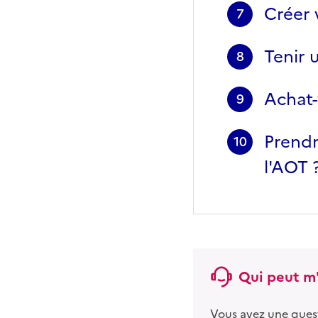
Créer 
7
Tenir 
8
Achat-
9
Prendr
10
l'AOT 
Qui peut m'
Vous avez une ques