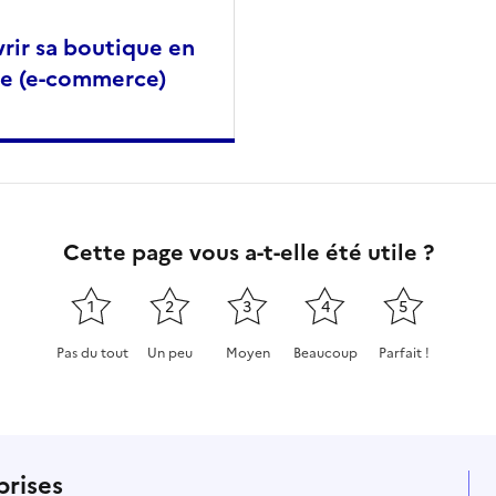
rir sa boutique en
ne (e-commerce)
Cette page vous a-t-elle été utile ?
1
2
3
4
5
Pas du tout
Un peu
Moyen
Beaucoup
Parfait !
Cette page ne pas m'a pas du tout été utile
Cette page m'a été un peu utile
Cette page m'a été moyennement
Cette page m'a été très 
Cette page m'a
prises