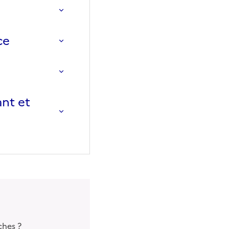
ce
nt et
ches ?