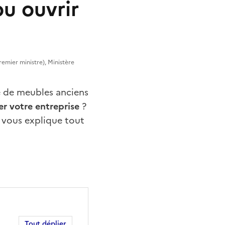
ou ouvrir
remier ministre), Ministère
e de meubles anciens
er votre entreprise
?
 vous explique tout
Tout déplier