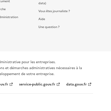
cument
data)
rche
Vous êtes journaliste ?
dministration
Aide
Une question ?
dministrative pour les entreprises.
ons et démarches administratives nécessaires à la
éveloppement de votre entreprise.
uv.fr
service-public.gouv.fr
data.gouv.fr