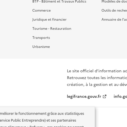
BTP - Bâtiment et Travaux Publics
Modèles de do
Commerce
Outils de reche
Juridique et financier
Annuaire de l'a
Tourisme - Restauration
Transports
Urbanisme
Le site officiel d’information a
Retrouvez toutes les informati
création, à la gestion et au d
legifrance.gouv.fr
info.go
'améliorer le fonctionnement grâce aux statistiques
 Service Public Entreprendre) et ses partenaires