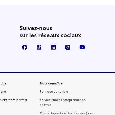
Suivez-nous
sur les réseaux sociaux
Facebook
TikTok
Linkedin
Instagram
YouTube
utils
Nous connaître
igne
Politique éditoriale
nistratifs (cerfas)
Service Public Entreprendre en
chiffres
Mise à disposition des données (open