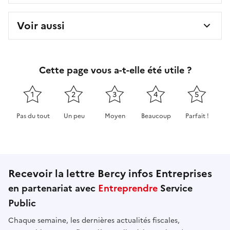
Voir aussi
Cette page vous a-t-elle été utile ?
1
2
3
4
5
Pas du tout
Un peu
Moyen
Beaucoup
Parfait !
Cette page ne pas m'a pas du tout été utile
Cette page m'a été un peu utile
Cette page m'a été moyennement 
Cette page m'a été très 
Cette page m'
Recevoir la lettre Bercy infos Entreprises
en partenariat avec
Entreprendre
Service
Public
Chaque semaine, les dernières actualités fiscales,