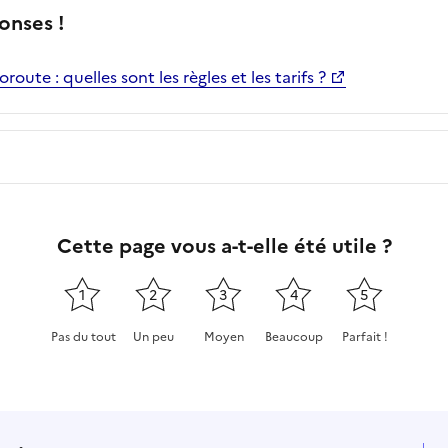
onses !
ute : quelles sont les règles et les tarifs ?
Cette page vous a-t-elle été utile ?
1
2
3
4
5
Pas du tout
Un peu
Moyen
Beaucoup
Parfait !
Cette page ne pas m'a pas du tout été utile
Cette page m'a été un peu utile
Cette page m'a été moyennement
Cette page m'a été très 
Cette page m'a