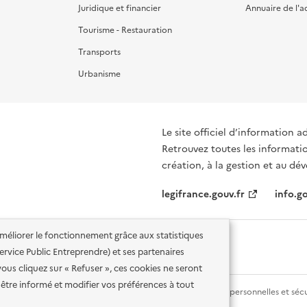
Juridique et financier
Annuaire de l'a
Tourisme - Restauration
Transports
Urbanisme
Le site officiel d’information a
Retrouvez toutes les informati
création, à la gestion et au d
legifrance.gouv.fr
info.go
'améliorer le fonctionnement grâce aux statistiques
 Service Public Entreprendre) et ses partenaires
vous cliquez sur « Refuser », ces cookies ne seront
être informé et modifier vos préférences à tout
lité des services en ligne
Mentions légales
Données personnelles et sécu