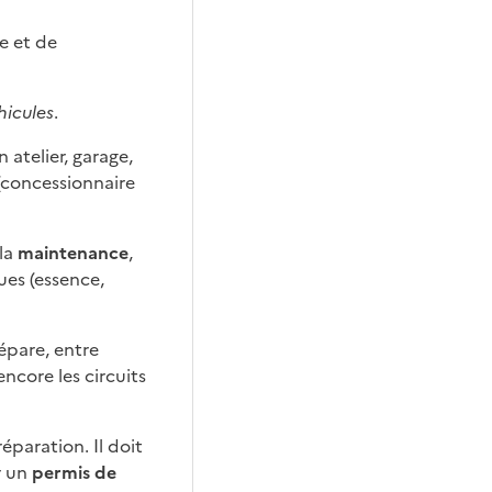
e et de
hicules
.
atelier, garage,
(concessionnaire
 la
maintenance
,
ues (essence,
répare, entre
ncore les circuits
éparation. Il doit
r un
permis de