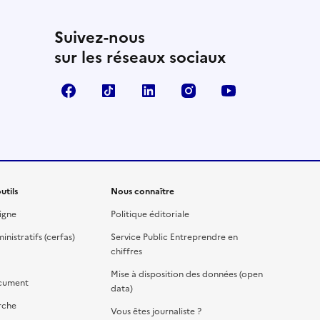
Suivez-nous
sur les réseaux sociaux
Facebook
TikTok
Linkedin
Instagram
YouTube
utils
Nous connaître
igne
Politique éditoriale
nistratifs (cerfas)
Service Public Entreprendre en
chiffres
Mise à disposition des données (open
cument
data)
rche
Vous êtes journaliste ?