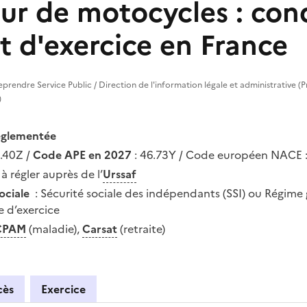
ur de motocycles : con
t d'exercice en France
treprendre Service Public / Direction de l'information légale et administrative (
)
réglementée
.40Z /
Code APE en 2027
: 46.73Y / Code européen NACE :
 à régler auprès de l’
Urssaf
ociale
: Sécurité sociale des indépendants (SSI) ou Régime 
e d’exercice
CPAM
(maladie),
Carsat
(retraite)
cès
Exercice