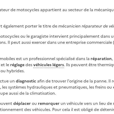
n
ateur de motocycles appartient au secteur de la mécaniqu
eut également porter le titre de
mécanicien réparateur de vé
otocycles ou le garagiste intervient principalement dans un 
ons. Il peut aussi exercer dans une entreprise commerciale 
mobiles est un professionnel spécialisé dans la
réparation
,
et le
réglage
des
véhicules légers
. Ils peuvent être thermiq
s ou hybrides.
ectue un
diagnostic
afin de trouver l'origine de la panne. Il 
, les systèmes hydrauliques et pneumatiques, les freins ou e
cupe aussi de la climatisation.
souvent
déplacer
ou
remorquer
un véhicule vers un lieu de r
ctionnement des véhicules. Pour cela il est obligé de déteni