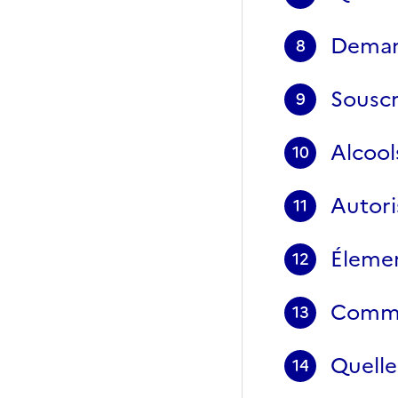
Demand
8
Souscr
9
Alcool
10
Autori
11
Élemen
12
Commen
13
Quelle
14