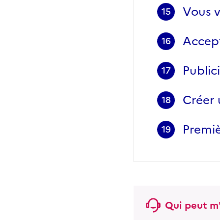
Vous v
15
Accept
16
Publici
17
Créer 
18
Premiè
19
Qui peut m'