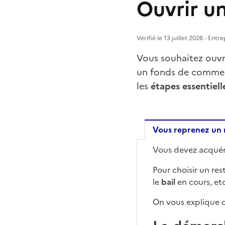
Ouvrir u
Vérifié le 13 juillet 2026 - Ent
Vous souhaitez ouvri
un fonds de commerc
les
étapes essentiell
Vous reprenez un 
Vous devez acquér
Vous rep
Pour choisir un res
le
bail
en cours, etc
On vous explique c