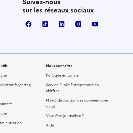
Suivez-nous
sur les réseaux sociaux
Facebook
TikTok
Linkedin
Instagram
YouTube
utils
Nous connaître
igne
Politique éditoriale
nistratifs (cerfas)
Service Public Entreprendre en
chiffres
Mise à disposition des données (open
cument
data)
rche
Vous êtes journaliste ?
dministration
Aide