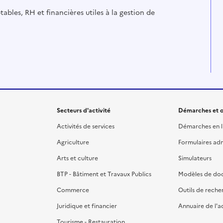
ables, RH et financières utiles à la gestion de
Secteurs d'activité
Démarches et o
Activités de services
Démarches en l
Agriculture
Formulaires admi
Arts et culture
Simulateurs
BTP - Bâtiment et Travaux Publics
Modèles de do
Commerce
Outils de reche
Juridique et financier
Annuaire de l'a
Tourisme - Restauration