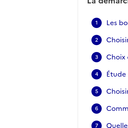
La démarc
Les bo
1
Choisi
2
Choix 
3
Étude 
4
Choisi
5
Comme
6
Quelle
7