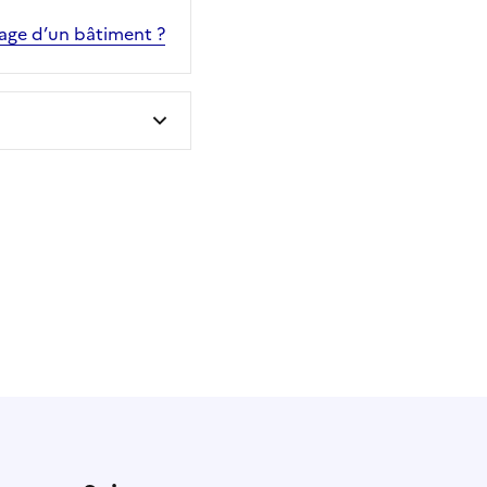
sage d’un bâtiment ?
 utile
utile
 été parfaitement utile