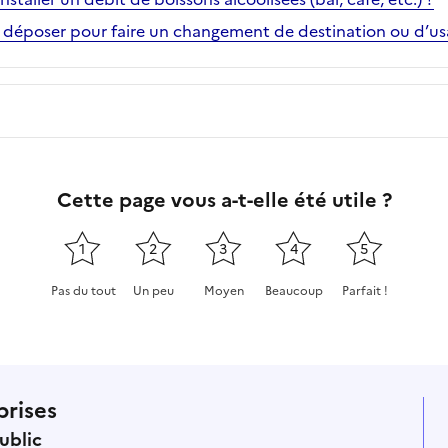
n déposer pour faire un changement de destination ou d’u
Cette page vous a-t-elle été utile ?
1
2
3
4
5
Pas du tout
Un peu
Moyen
Beaucoup
Parfait !
Cette page ne pas m'a pas du tout été utile
Cette page m'a été un peu utile
Cette page m'a été moyennement
Cette page m'a été très 
Cette page m'a
prises
ublic