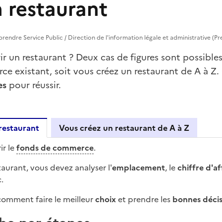
n restaurant
reprendre Service Public / Direction de l'information légale et administrative (Pr
r un restaurant ? Deux cas de figures sont possibles
e existant, soit vous créez un restaurant de A à Z.
es
pour réussir.
restaurant
Vous créez un restaurant de A à Z
ir le
fonds de commerce
.
renez un restaurant
taurant, vous devez analyser l'
emplacement
, le
chiffre d'af
.
omment faire le meilleur
choix
et prendre les
bonnes décis