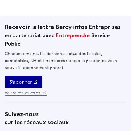
Cette page ne pas m'a pas du tout été utile
Cette page m'a été un peu utile
Cette page m'a été moyennement 
Cette page m'a été très 
Cette page m'
Recevoir la lettre Bercy infos Entreprises
en partenariat avec
Entreprendre
Service
Public
Chaque semaine, les dernières actualités fiscales,
comptables, RH et financières utiles à la gestion de votre
activité - abonnement gratuit
S’abonner
Voir toutes les lettres
Suivez-nous
sur les réseaux sociaux