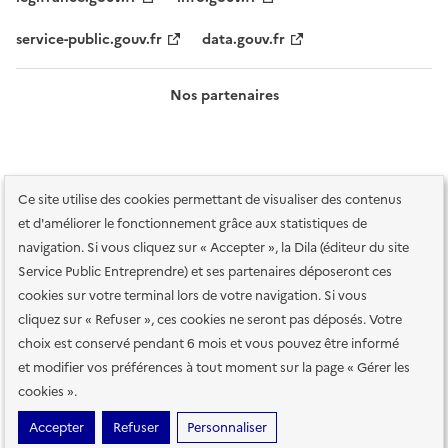
service-public.gouv.fr
data.gouv.fr
Nos partenaires
Ce site utilise des cookies permettant de visualiser des contenus
et d'améliorer le fonctionnement grâce aux statistiques de
navigation. Si vous cliquez sur « Accepter », la Dila (éditeur du site
Service Public Entreprendre) et ses partenaires déposeront ces
Plan du site
Accessibilité : totalement conforme
Accessibilité des
cookies sur votre terminal lors de votre navigation. Si vous
services en ligne
Mentions légales
Données personnelles et sécurité
cliquez sur « Refuser », ces cookies ne seront pas déposés. Votre
choix est conservé pendant 6 mois et vous pouvez être informé
Conditions générales d'utilisation
Gestion des cookies
et modifier vos préférences à tout moment sur la page « Gérer les
Paramètres d'affichage
cookies ».
Sauf mention contraire, tous les contenus de ce site sont sous
licence
Accepter
Refuser
Personnaliser
etalab-2.0