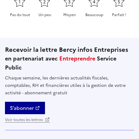
1
2
3
4
5
Pas du tout
Un peu
Moyen
Beaucoup
Parfait !
Cette page ne pas m'a pas du tout été utile
Cette page m'a été un peu utile
Cette page m'a été moyennement 
Cette page m'a été très 
Cette page m'
Recevoir la lettre Bercy infos Entreprises
en partenariat avec
Entreprendre
Service
Public
Chaque semaine, les dernières actualités fiscales,
comptables, RH et financières utiles à la gestion de votre
activité - abonnement gratuit
S’abonner
Voir toutes les lettres