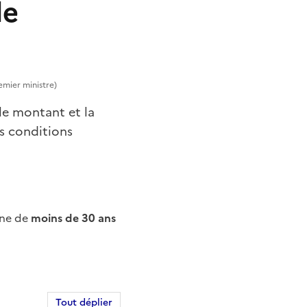
de
remier ministre)
le montant et la
es conditions
une de
moins de 30 ans
Tout déplier