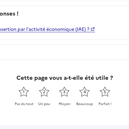
onses !
insertion par l'activité économique (IAE) ?
Cette page vous a-t-elle été utile ?
1
2
3
4
5
Pas du tout
Un peu
Moyen
Beaucoup
Parfait !
Cette page ne pas m'a pas du tout été utile
Cette page m'a été un peu utile
Cette page m'a été moyennement
Cette page m'a été très 
Cette page m'a