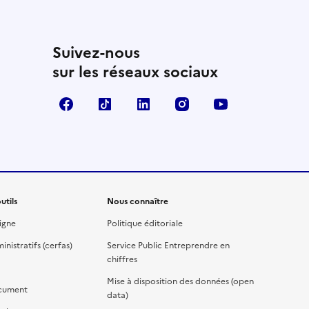
Suivez-nous
sur les réseaux sociaux
Facebook
TikTok
Linkedin
Instagram
YouTube
utils
Nous connaître
igne
Politique éditoriale
nistratifs (cerfas)
Service Public Entreprendre en
chiffres
Mise à disposition des données (open
cument
data)