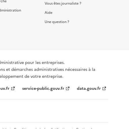
rche
Vous êtes journaliste ?
dministration
Aide
Une question ?
dministrative pour les entreprises.
ons et démarches administratives nécessaires à la
éveloppement de votre entreprise.
uv.fr
service-public.gouv.fr
data.gouv.fr