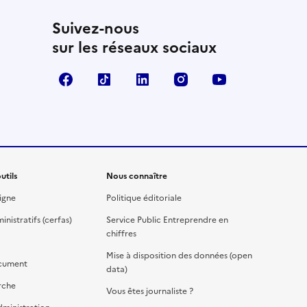
Suivez-nous
sur les réseaux sociaux
Facebook
TikTok
Linkedin
Instagram
YouTube
utils
Nous connaître
igne
Politique éditoriale
nistratifs (cerfas)
Service Public Entreprendre en
chiffres
Mise à disposition des données (open
cument
data)
rche
Vous êtes journaliste ?