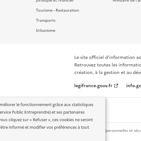
Juridique et financier
Annuaire de l'a
Tourisme - Restauration
Transports
Urbanisme
Le site officiel d’information a
Retrouvez toutes les informati
création, à la gestion et au d
legifrance.gouv.fr
info.go
'améliorer le fonctionnement grâce aux statistiques
 Service Public Entreprendre) et ses partenaires
vous cliquez sur « Refuser », ces cookies ne seront
être informé et modifier vos préférences à tout
lité des services en ligne
Mentions légales
Données personnelles et sécu