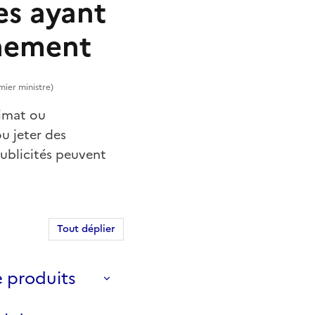
es ayant
nnement
mier ministre)
limat ou
u jeter des
publicités peuvent
Tout déplier
 produits