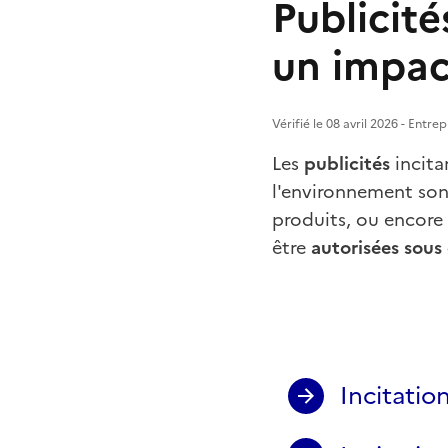
Publicité
un impac
Vérifié le 08 avril 2026 - Entr
Les
publicités
incita
l'environnement sont
produits, ou encore
être
autorisées sous
Incitati