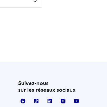
 utile
utile
 été parfaitement utile
Suivez-nous
sur les réseaux sociaux
Facebook
TikTok
Linkedin
Instagram
YouTube