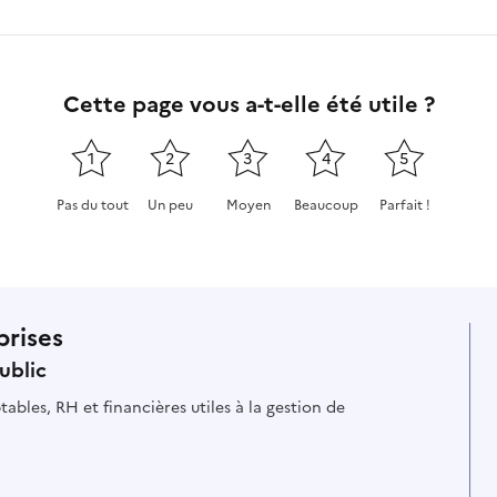
Cette page vous a-t-elle été utile ?
1
2
3
4
5
Pas du tout
Un peu
Moyen
Beaucoup
Parfait !
Cette page ne pas m'a pas du tout été utile
Cette page m'a été un peu utile
Cette page m'a été moyennement
Cette page m'a été très 
Cette page m'a
prises
ublic
ables, RH et financières utiles à la gestion de