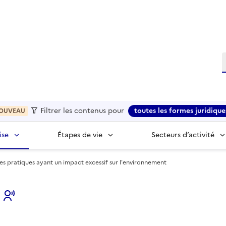
R
Filtrer les contenus pour
toutes les formes juridique
OUVEAU
ise
Étapes de vie
Secteurs d’activité
 des pratiques ayant un impact excessif sur l'environnement
s