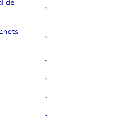
al de
échets