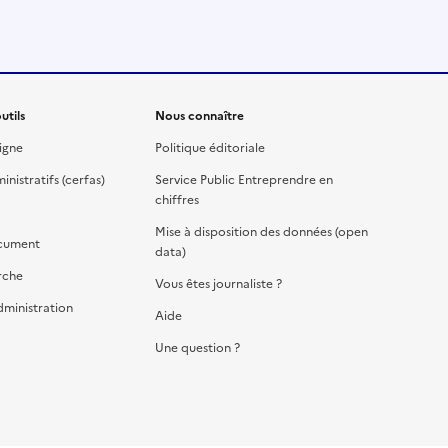
utils
Nous connaître
igne
Politique éditoriale
nistratifs (cerfas)
Service Public Entreprendre en
chiffres
Mise à disposition des données (open
cument
data)
rche
Vous êtes journaliste ?
dministration
Aide
Une question ?