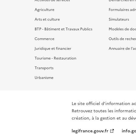
Agriculture
Formulaires admi
Arts et culture
Simulateurs
BTP - Bâtiment et Travaux Publics
Modèles de do
Commerce
Outils de reche
Juridique et financier
Annuaire de l'a
Tourisme - Restauration
Transports
Urbanisme
Le site officiel d’information a
Retrouvez toutes les informati
création, à la gestion et au d
legifrance.gouv.fr
info.go