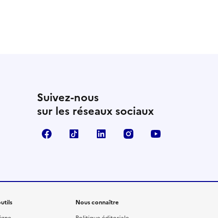
 utile
utile
 été parfaitement utile
Suivez-nous
sur les réseaux sociaux
Facebook
TikTok
Linkedin
Instagram
YouTube
utils
Nous connaître
igne
Politique éditoriale