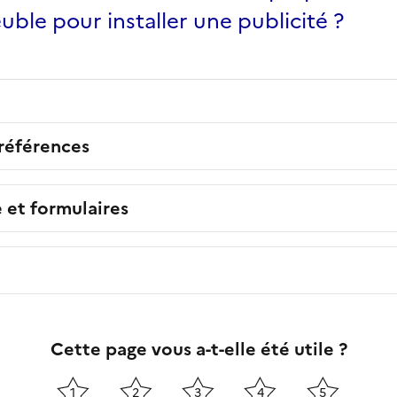
uble pour installer une publicité ?
 références
e et formulaires
Cette page vous a-t-elle été utile ?
1
2
3
4
5