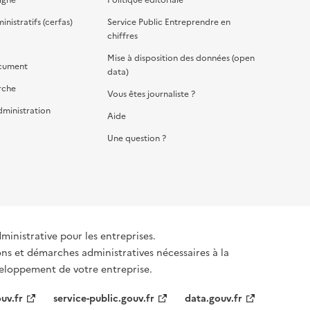
nistratifs (cerfas)
Service Public Entreprendre en
chiffres
Mise à disposition des données (open
cument
data)
rche
Vous êtes journaliste ?
dministration
Aide
Une question ?
dministrative pour les entreprises.
ons et démarches administratives nécessaires à la
éveloppement de votre entreprise.
uv.fr
service-public.gouv.fr
data.gouv.fr