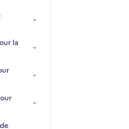
é
our la
our
pour
 de