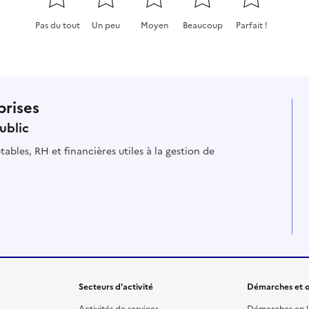
Pas du tout
Un peu
Moyen
Beaucoup
Parfait !
Cette page ne pas m'a pas du tout été utile
Cette page m'a été un peu utile
Cette page m'a été moyennement
Cette page m'a été très 
Cette page m'a
prises
ublic
ables, RH et financières utiles à la gestion de
Secteurs d'activité
Démarches et o
Activités de services
Démarches en l