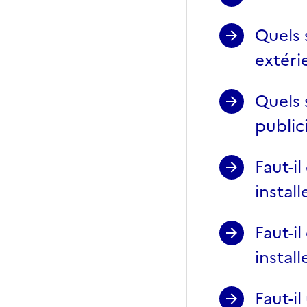
Quels 
extéri
Quels 
public
Faut-i
install
Faut-i
install
Faut-i