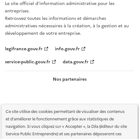
Le site officiel d’information administrative pour les
entreprises.
Retrouvez toutes les informations et démarches
administratives nécessaires à la création, à la gestion et au
développement de votre entreprise.
legifrance.gouv.fr
info.gouv.fr
service-public.gouv.fr
data.gouv.fr
Nos partenaires
Ce site utilise des cookies permettant de visualiser des contenus
et d'améliorer le fonctionnement grâce aux statistiques de
navigation. Si vous cliquez sur « Accepter », la Dila (éditeur du site
Service Public Entreprendre) et ses partenaires déposeront ces
Plan du site
Accessibilité : totalement conforme
Accessibilité des