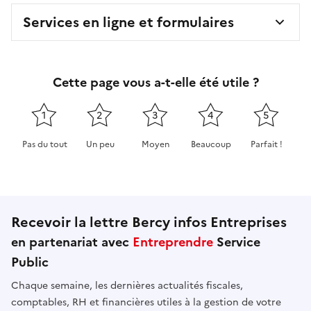
Services en ligne et formulaires
Cette page vous a-t-elle été utile ?
1
2
3
4
5
Pas du tout
Un peu
Moyen
Beaucoup
Parfait !
Cette page ne pas m'a pas du tout été utile
Cette page m'a été un peu utile
Cette page m'a été moyennement 
Cette page m'a été très 
Cette page m'
Recevoir la lettre Bercy infos Entreprises
en partenariat avec
Entreprendre
Service
Public
Chaque semaine, les dernières actualités fiscales,
comptables, RH et financières utiles à la gestion de votre