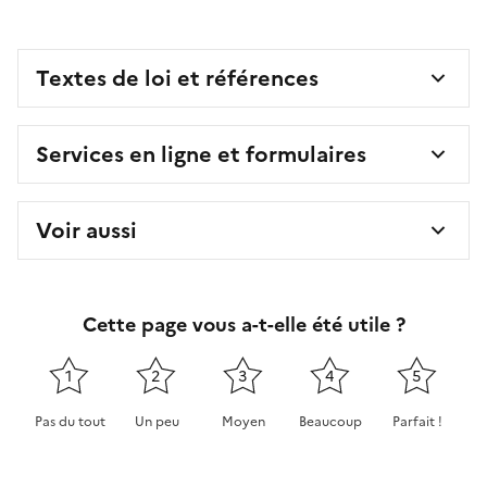
Textes de loi et références
Services en ligne et formulaires
Voir aussi
Cette page vous a-t-elle été utile ?
1
2
3
4
5
Pas du tout
Un peu
Moyen
Beaucoup
Parfait !
Cette page ne pas m'a pas du tout été utile
Cette page m'a été un peu utile
Cette page m'a été moyennement 
Cette page m'a été très 
Cette page m'