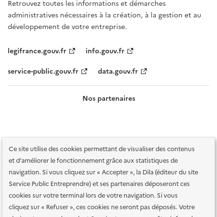
Retrouvez toutes les informations et démarches
administratives nécessaires à la création, à la gestion et au
développement de votre entreprise.
legifrance.gouv.fr
info.gouv.fr
service-public.gouv.fr
data.gouv.fr
Nos partenaires
Ce site utilise des cookies permettant de visualiser des contenus
et d'améliorer le fonctionnement grâce aux statistiques de
navigation. Si vous cliquez sur « Accepter », la Dila (éditeur du site
Service Public Entreprendre) et ses partenaires déposeront ces
Plan du site
Accessibilité : totalement conforme
Accessibilité des
cookies sur votre terminal lors de votre navigation. Si vous
services en ligne
Mentions légales
Données personnelles et sécurité
cliquez sur « Refuser », ces cookies ne seront pas déposés. Votre