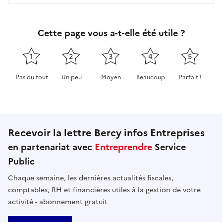
Cette page vous a-t-elle été utile ?
1
2
3
4
5
Pas du tout
Un peu
Moyen
Beaucoup
Parfait !
Cette page ne pas m'a pas du tout été utile
Cette page m'a été un peu utile
Cette page m'a été moyennement 
Cette page m'a été très 
Cette page m'
Recevoir la lettre Bercy infos Entreprises
en partenariat avec
Entreprendre
Service
Public
Chaque semaine, les dernières actualités fiscales,
comptables, RH et financières utiles à la gestion de votre
activité - abonnement gratuit