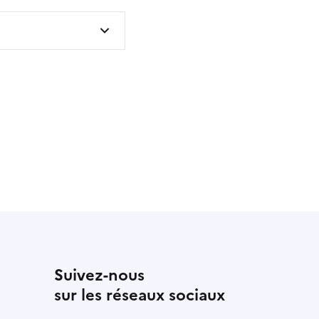
 utile
utile
 été parfaitement utile
Suivez-nous
sur les réseaux sociaux