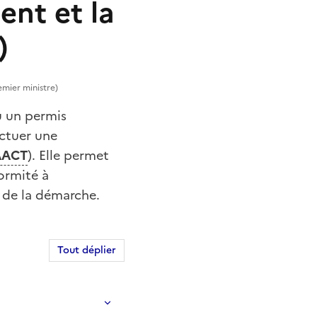
ent et la
)
emier ministre)
u un permis
ectuer une
AACT
). Elle permet
formité à
 de la démarche.
Tout déplier