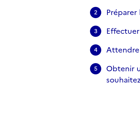
Préparer 
2
Effectue
3
Attendre 
4
Obtenir u
5
souhaite