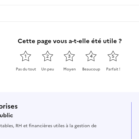
Cette page vous a-t-elle été utile ?
1
2
3
4
5
Pas du tout
Un peu
Moyen
Beaucoup
Parfait !
Cette page ne pas m'a pas du tout été utile
Cette page m'a été un peu utile
Cette page m'a été moyennement
Cette page m'a été très 
Cette page m'a
prises
ublic
ables, RH et financières utiles à la gestion de