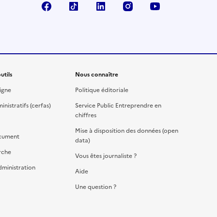
Facebook
TikTok
Linkedin
Instagram
YouTube
utils
Nous connaître
igne
Politique éditoriale
nistratifs (cerfas)
Service Public Entreprendre en
chiffres
Mise à disposition des données (open
cument
data)
rche
Vous êtes journaliste ?
dministration
Aide
Une question ?