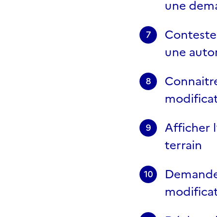
une dema
Contester
7
une autor
Connaitre
8
modificat
Afficher 
9
terrain
Demander
10
modificat