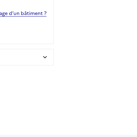
sage d’un bâtiment ?
 utile
utile
 été parfaitement utile