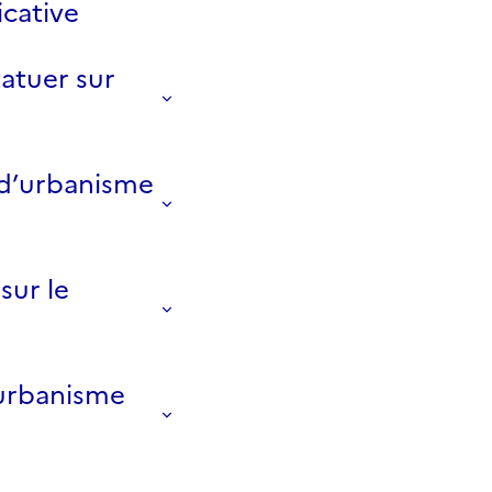
cative
tatuer sur
n d’urbanisme
sur le
’urbanisme