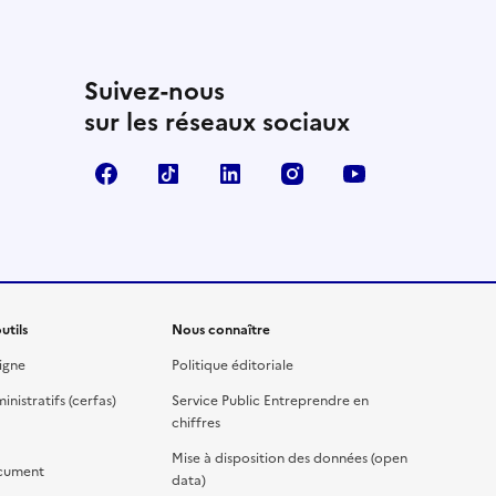
Suivez-nous
sur les réseaux sociaux
Facebook
TikTok
Linkedin
Instagram
YouTube
utils
Nous connaître
igne
Politique éditoriale
nistratifs (cerfas)
Service Public Entreprendre en
chiffres
Mise à disposition des données (open
cument
data)