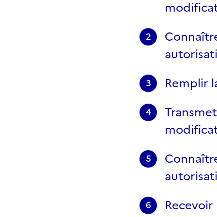
modifica
Connaître
2
autorisat
Remplir 
3
Transmet
4
modificat
Connaître
5
autorisat
Recevoir 
6