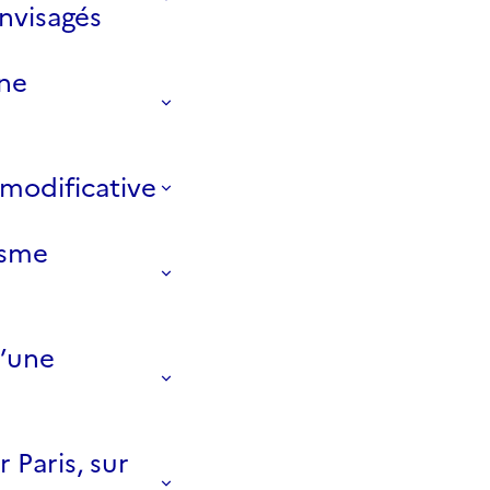
nvisagés
une
modificative
isme
d’une
 Paris, sur