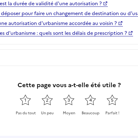
est la durée de validité d'une autorisation ?
n déposer pour faire un changement de destination ou d’u
une autorisation d'urbanisme accordée au voisin ?
les d'urbanisme : quels sont les délais de prescription ?
Cette page vous a-t-elle été utile ?
1
2
3
4
5
Pas du tout
Un peu
Moyen
Beaucoup
Parfait !
Cette page ne pas m'a pas du tout été utile
Cette page m'a été un peu utile
Cette page m'a été moyennement
Cette page m'a été très 
Cette page m'a