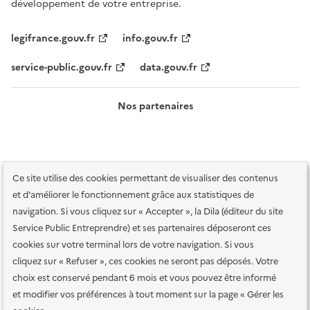
développement de votre entreprise.
legifrance.gouv.fr
info.gouv.fr
service-public.gouv.fr
data.gouv.fr
Nos partenaires
Ce site utilise des cookies permettant de visualiser des contenus
et d'améliorer le fonctionnement grâce aux statistiques de
navigation. Si vous cliquez sur « Accepter », la Dila (éditeur du site
Service Public Entreprendre) et ses partenaires déposeront ces
Plan du site
Accessibilité : totalement conforme
Accessibilité des
cookies sur votre terminal lors de votre navigation. Si vous
services en ligne
Mentions légales
Données personnelles et sécurité
cliquez sur « Refuser », ces cookies ne seront pas déposés. Votre
choix est conservé pendant 6 mois et vous pouvez être informé
Conditions générales d'utilisation
Gestion des cookies
et modifier vos préférences à tout moment sur la page « Gérer les
Paramètres d'affichage