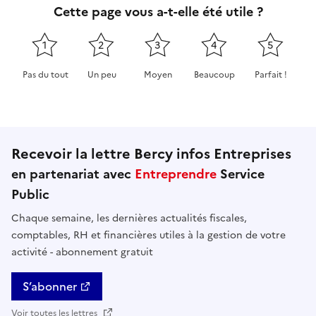
Cette page vous a-t-elle été utile ?
1
2
3
4
5
Pas du tout
Un peu
Moyen
Beaucoup
Parfait !
Cette page ne pas m'a pas du tout été utile
Cette page m'a été un peu utile
Cette page m'a été moyennement 
Cette page m'a été très 
Cette page m'
Recevoir la lettre Bercy infos Entreprises
en partenariat avec
Entreprendre
Service
Public
Chaque semaine, les dernières actualités fiscales,
comptables, RH et financières utiles à la gestion de votre
activité - abonnement gratuit
S’abonner
Voir toutes les lettres