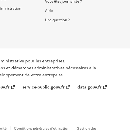
Vous êtes journaliste ?
dministration
Aide
Une question ?
dministrative pour les entreprises.
ons et démarches administratives nécessaires à la
éveloppement de votre entreprise.
uv.fr
service-public.gouv.fr
data.gouv.fr
rité
Conditions générales d'utilisation
Gestion des