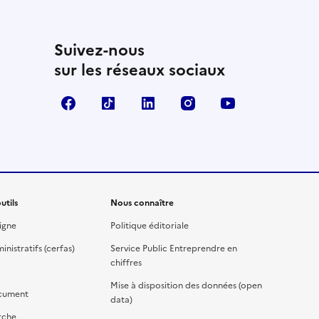
Suivez-nous
sur les réseaux sociaux
Facebook
TikTok
Linkedin
Instagram
YouTube
utils
Nous connaître
igne
Politique éditoriale
nistratifs (cerfas)
Service Public Entreprendre en
chiffres
Mise à disposition des données (open
cument
data)
rche