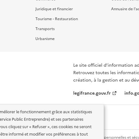
Juridique et financier
Annuaire de l'a
Tourisme - Restauration
Transports
Urbanisme
Le site officiel d’information a
Retrouvez toutes les informati
création, à la gestion et au d
legifrance.gouv.fr
info.go
'améliorer le fonctionnement grâce aux statistiques
 Service Public Entreprendre) et ses partenaires
vous cliquez sur « Refuser », ces cookies ne seront
être informé et modifier vos préférences à tout
lité des services en ligne
Mentions légales
Données personnelles et sécu