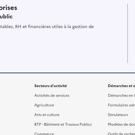
prises
ublic
ables, RH et financières utiles à la gestion de
Secteurs d'activité
Démarches et o
Activités de services
Démarches en l
Agriculture
Formulaires admi
Arts et culture
Simulateurs
BTP - Bâtiment et Travaux Publics
Modèles de do
Commerce
Outils de reche