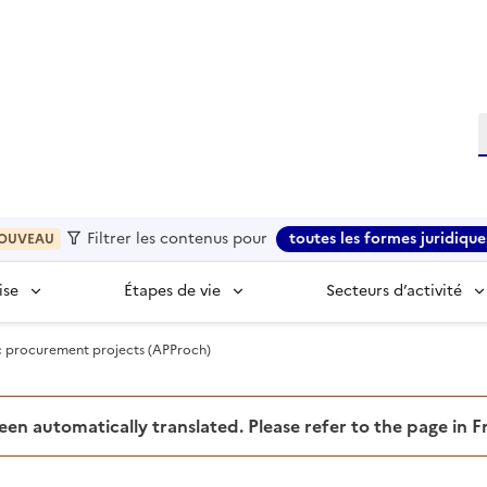
R
Filtrer les contenus pour
toutes les formes juridique
OUVEAU
ise
Étapes de vie
Secteurs d’activité
c procurement projects (APProch)
been automatically translated. Please refer to the page in 