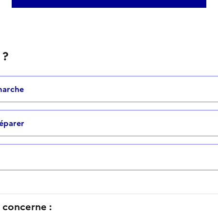
 ?
marche
éparer
concerne :