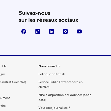
Suivez-nous
sur les réseaux sociaux
Facebook
TikTok
Linkedin
Instagram
YouTube
utils
Nous connaître
igne
Politique éditoriale
nistratifs (cerfas)
Service Public Entreprendre en
chiffres
Mise à disposition des données (open
cument
data)
rche
Vous êtes journaliste ?