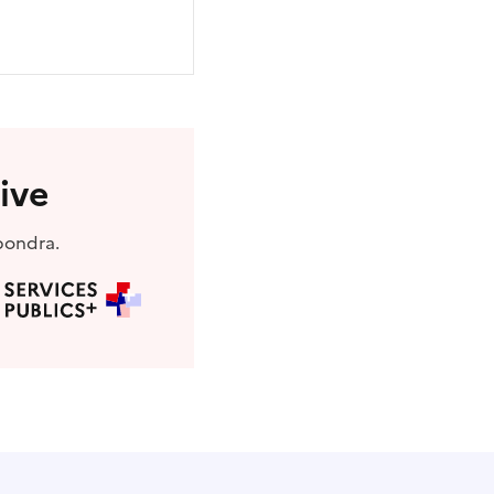
ive
pondra.