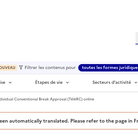
R
Filtrer les contenus pour
toutes les formes juridique
OUVEAU
ise
Étapes de vie
Secteurs d’activité
ndividual Conventional Break Approval (TéléRC) online
been automatically translated. Please refer to the page in 