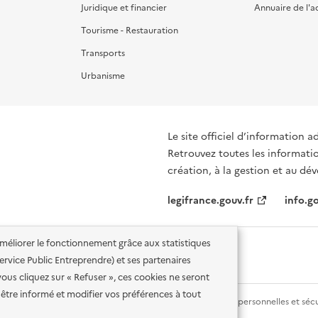
Juridique et financier
Annuaire de l'a
Tourisme - Restauration
Transports
Urbanisme
Le site officiel d’information a
Retrouvez toutes les informati
création, à la gestion et au d
legifrance.gouv.fr
info.go
'améliorer le fonctionnement grâce aux statistiques
 Service Public Entreprendre) et ses partenaires
vous cliquez sur « Refuser », ces cookies ne seront
être informé et modifier vos préférences à tout
lité des services en ligne
Mentions légales
Données personnelles et sécu