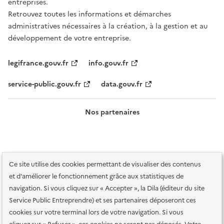
entreprises.
Retrouvez toutes les informations et démarches
administratives nécessaires à la création, à la gestion et au
développement de votre entreprise.
legifrance.gouv.fr
info.gouv.fr
service-public.gouv.fr
data.gouv.fr
Nos partenaires
Ce site utilise des cookies permettant de visualiser des contenus
et d'améliorer le fonctionnement grâce aux statistiques de
navigation. Si vous cliquez sur « Accepter », la Dila (éditeur du site
Service Public Entreprendre) et ses partenaires déposeront ces
Plan du site
Accessibilité : totalement conforme
Accessibilité des
cookies sur votre terminal lors de votre navigation. Si vous
services en ligne
Mentions légales
Données personnelles et sécurité