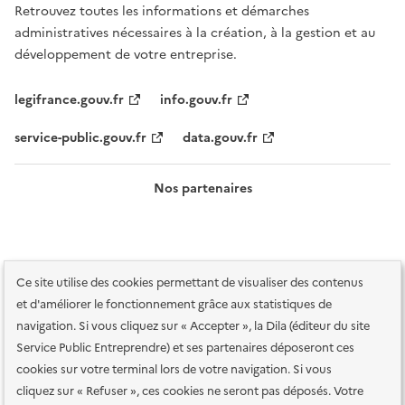
Retrouvez toutes les informations et démarches
administratives nécessaires à la création, à la gestion et au
développement de votre entreprise.
legifrance.gouv.fr
info.gouv.fr
service-public.gouv.fr
data.gouv.fr
Nos partenaires
Ce site utilise des cookies permettant de visualiser des contenus
et d'améliorer le fonctionnement grâce aux statistiques de
navigation. Si vous cliquez sur « Accepter », la Dila (éditeur du site
Service Public Entreprendre) et ses partenaires déposeront ces
Plan du site
Accessibilité : totalement conforme
Accessibilité des
cookies sur votre terminal lors de votre navigation. Si vous
services en ligne
Mentions légales
Données personnelles et sécurité
cliquez sur « Refuser », ces cookies ne seront pas déposés. Votre