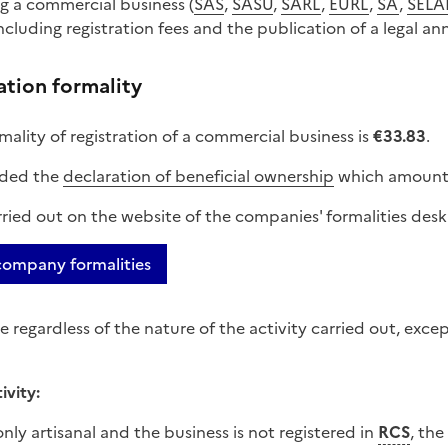
al business
ng a commercial business (
SAS
,
SASU
,
SARL
,
EURL
,
SA
,
SELA
including registration fees and the publication of a legal 
ation formality
mality of registration of a commercial business is
€33.83
.
dded the
declaration of beneficial ownership
which amount
rried out on the website of the companies' formalities desk
ompany formalities
e regardless of the nature of the activity carried out, excep
ivity:
s only artisanal and the business is not registered in
RCS
, the