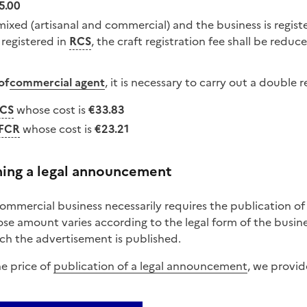
5.00
s mixed (artisanal and commercial) and the business is regist
 registered in
RCS
, the craft registration fee shall be reduc
of
commercial agent
, it is necessary to carry out a double r
CS
whose cost is
€33.83
FCR
whose cost is
€23.21
hing a legal announcement
ommercial business necessarily requires the publication of 
e amount varies according to the legal form of the busines
h the advertisement is published.
he price of
publication of a legal announcement
, we provid