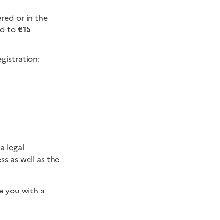
ered or in the
ed to
€15
egistration:
a legal
s as well as the
e you with a