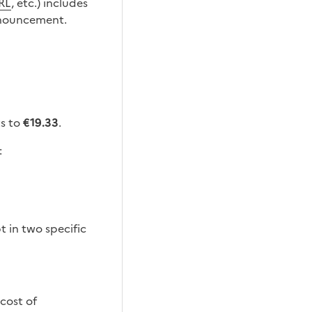
RL
, etc.) includes
announcement.
s to
€19.33
.
:
t in two specific
 cost of