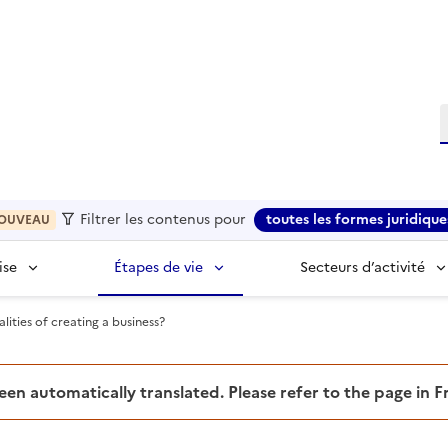
R
Filtrer les contenus pour
toutes les formes juridique
OUVEAU
ise
Étapes de vie
Secteurs d’activité
lities of creating a business?
been automatically translated. Please refer to the page in 