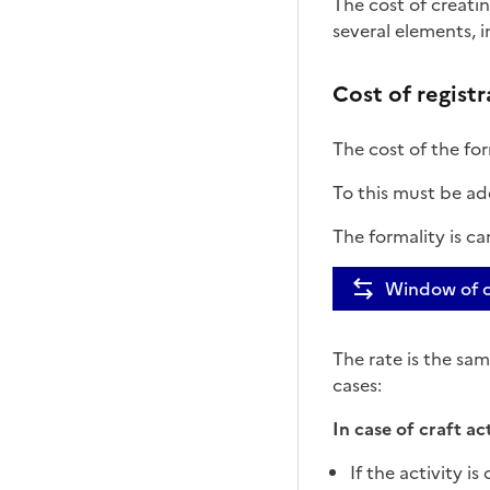
Commerci
The cost of creati
several elements, 
Cost of registr
The cost of the for
To this must be a
The formality is ca
Window of c
The rate is the sam
cases:
In case of craft act
If the activity i