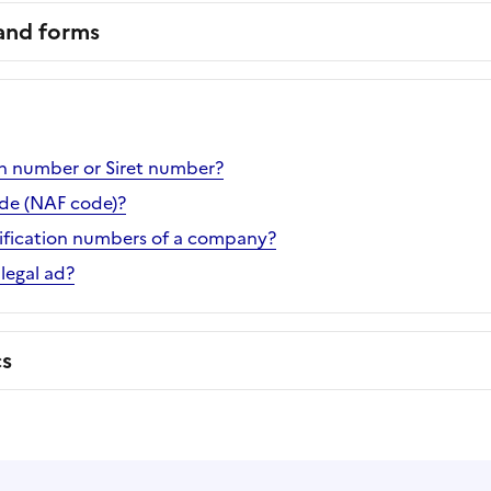
 and forms
en number or Siret number?
ode (NAF code)?
ification numbers of a company?
legal ad?
cs