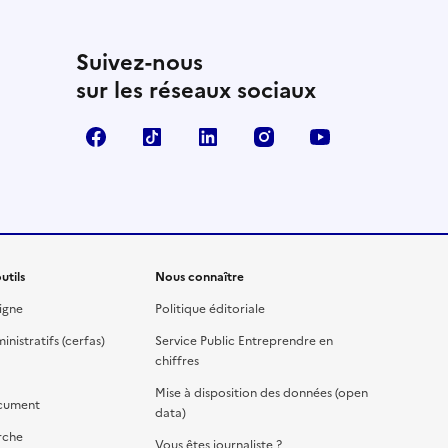
Suivez-nous
sur les réseaux sociaux
Facebook
TikTok
Linkedin
Instagram
YouTube
utils
Nous connaître
igne
Politique éditoriale
nistratifs (cerfas)
Service Public Entreprendre en
chiffres
Mise à disposition des données (open
cument
data)
rche
Vous êtes journaliste ?