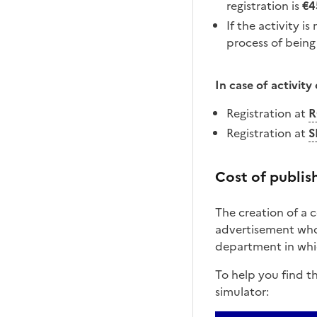
registration is
€4
If the activity i
process of being
In case of activity 
Registration at
R
Registration at
S
Cost of publis
The creation of a c
advertisement whos
department in whic
To help you find t
simulator: