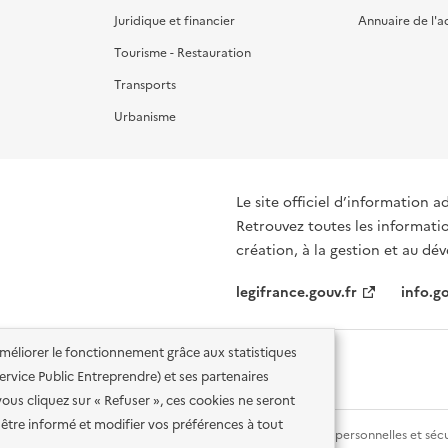
Juridique et financier
Annuaire de l'a
Tourisme - Restauration
Transports
Urbanisme
Le site officiel d’information a
Retrouvez toutes les informati
création, à la gestion et au d
legifrance.gouv.fr
info.go
'améliorer le fonctionnement grâce aux statistiques
 Service Public Entreprendre) et ses partenaires
vous cliquez sur « Refuser », ces cookies ne seront
être informé et modifier vos préférences à tout
lité des services en ligne
Mentions légales
Données personnelles et sécu