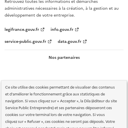
Retrouvez toutes les informations et démarches
administratives nécessaires à la création, à la gestion et au
développement de votre entreprise.
legifrance.gouv.fr
info.gouv.fr
service-public.gouv.fr
data.gouv.fr
Nos partenaires
Ce site utilise des cookies permettant de visualiser des contenus
et d'améliorer le fonctionnement grâce aux statistiques de
navigation. Si vous cliquez sur « Accepter », la Dila (éditeur du site
Service Public Entreprendre) et ses partenaires déposeront ces
Plan du site
Accessibilité : totalement conforme
Accessibilité des
cookies sur votre terminal lors de votre navigation. Si vous
services en ligne
Mentions légales
Données personnelles et sécurité
cliquez sur « Refuser », ces cookies ne seront pas déposés. Votre