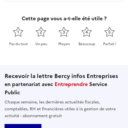
Cette page vous a-t-elle été utile ?
1
2
3
4
5
Pas du tout
Un peu
Moyen
Beaucoup
Parfait !
Cette page ne pas m'a pas du tout été utile
Cette page m'a été un peu utile
Cette page m'a été moyennement 
Cette page m'a été très 
Cette page m'
Recevoir la lettre Bercy infos Entreprises
en partenariat avec
Entreprendre
Service
Public
Chaque semaine, les dernières actualités fiscales,
comptables, RH et financières utiles à la gestion de votre
activité - abonnement gratuit