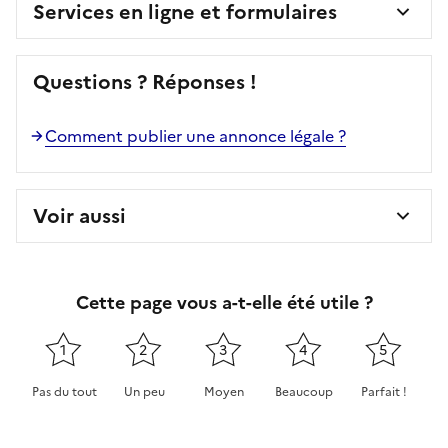
Services en ligne et formulaires
Questions ? Réponses !
Comment publier une annonce légale ?
Voir aussi
Cette page vous a-t-elle été utile ?
1
2
3
4
5
Pas du tout
Un peu
Moyen
Beaucoup
Parfait !
Cette page ne pas m'a pas du tout été utile
Cette page m'a été un peu utile
Cette page m'a été moyennement 
Cette page m'a été très 
Cette page m'