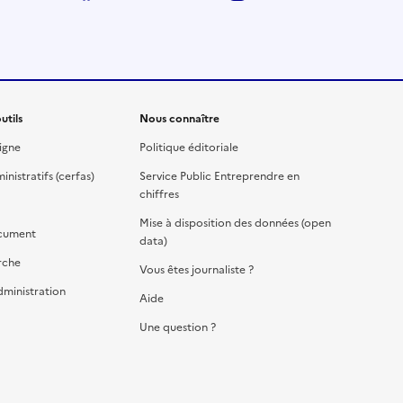
utils
Nous connaître
igne
Politique éditoriale
nistratifs (cerfas)
Service Public Entreprendre en
chiffres
Mise à disposition des données (open
cument
data)
rche
Vous êtes journaliste ?
dministration
Aide
Une question ?