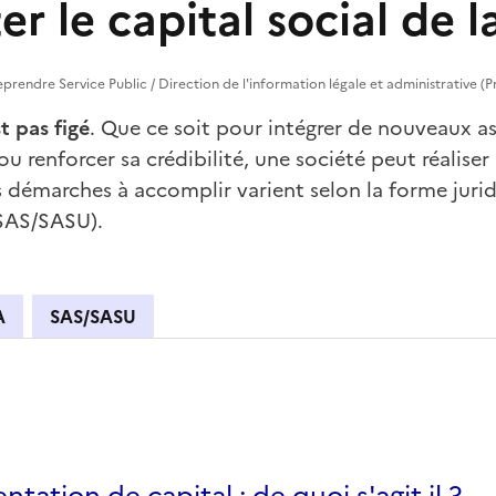
 le capital social de l
treprendre Service Public / Direction de l'information légale et administrative (P
st pas figé
. Que ce soit pour intégrer de nouveaux as
ou renforcer sa crédibilité, une société peut réalise
s démarches à accomplir varient selon la forme jurid
SAS/SASU).
A
SAS/SASU
RL
tation de capital : de quoi s'agit-il ?