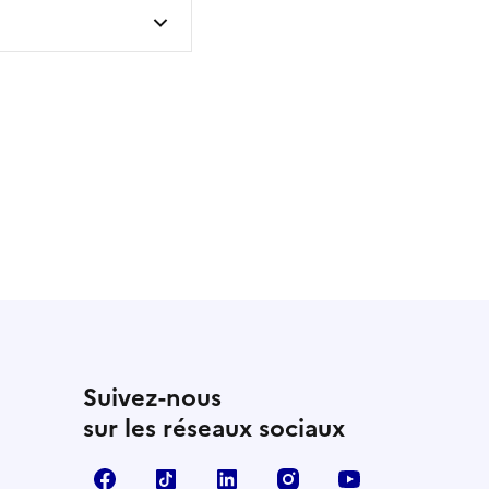
 utile
utile
 été parfaitement utile
Suivez-nous
sur les réseaux sociaux
Facebook
TikTok
Linkedin
Instagram
YouTube