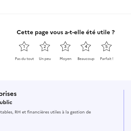
Cette page vous a-t-elle été utile ?
1
2
3
4
5
Pas du tout
Un peu
Moyen
Beaucoup
Parfait !
Cette page ne pas m'a pas du tout été utile
Cette page m'a été un peu utile
Cette page m'a été moyennement
Cette page m'a été très 
Cette page m'a
prises
ublic
ables, RH et financières utiles à la gestion de