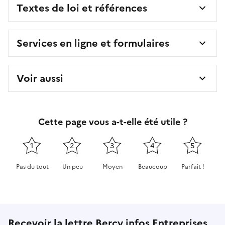
Textes de loi et références
Services en ligne et formulaires
Voir aussi
Cette page vous a-t-elle été utile ?
1
2
3
4
5
Pas du tout
Un peu
Moyen
Beaucoup
Parfait !
Cette page ne pas m'a pas du tout été utile
Cette page m'a été un peu utile
Cette page m'a été moyennement 
Cette page m'a été très 
Cette page m'
Recevoir la lettre Bercy infos Entreprises