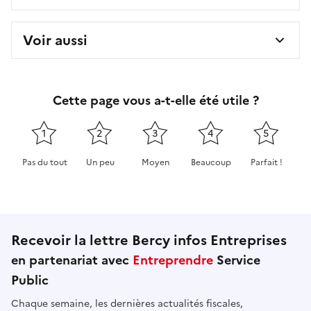
Voir aussi
Cette page vous a-t-elle été utile ?
1
2
3
4
5
Pas du tout
Un peu
Moyen
Beaucoup
Parfait !
Cette page ne pas m'a pas du tout été utile
Cette page m'a été un peu utile
Cette page m'a été moyennement 
Cette page m'a été très 
Cette page m'
Recevoir la lettre Bercy infos Entreprises
en partenariat avec
Entreprendre
Service
Public
Chaque semaine, les dernières actualités fiscales,