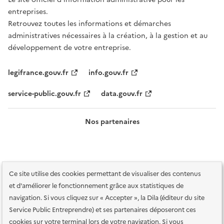
entreprises.
Retrouvez toutes les informations et démarches
administratives nécessaires à la création, à la gestion et au
développement de votre entreprise.
legifrance.gouv.fr
info.gouv.fr
service-public.gouv.fr
data.gouv.fr
Nos partenaires
Ce site utilise des cookies permettant de visualiser des contenus
et d'améliorer le fonctionnement grâce aux statistiques de
navigation. Si vous cliquez sur « Accepter », la Dila (éditeur du site
Service Public Entreprendre) et ses partenaires déposeront ces
Plan du site
Accessibilité : totalement conforme
Accessibilité des
cookies sur votre terminal lors de votre navigation. Si vous