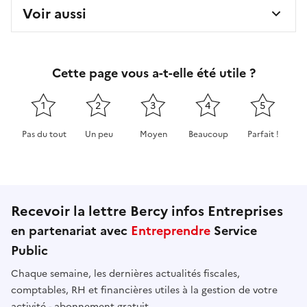
Voir aussi
Cette page vous a-t-elle été utile ?
1
2
3
4
5
Pas du tout
Un peu
Moyen
Beaucoup
Parfait !
Cette page ne pas m'a pas du tout été utile
Cette page m'a été un peu utile
Cette page m'a été moyennement 
Cette page m'a été très 
Cette page m'
Recevoir la lettre Bercy infos Entreprises
en partenariat avec
Entreprendre
Service
Public
Chaque semaine, les dernières actualités fiscales,
comptables, RH et financières utiles à la gestion de votre
activité - abonnement gratuit